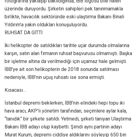
fotoğrafına yaklaşıp bakıldığında, İBB logosu bile halen
üzerinde duruyordu. Şirketin sahipleri pek tanınmamakla
birlikte, havacılık sektöründe eski ulaştırma Bakanı Binali
Yıldırım’a yakın oldukları konuşuluyordu.
RUHSAT DA GİTTİ
İki helikopter de satıldıkları tarihte uçar durumda olmalarına
karşın, satın alan firmanın ruhsat başvurusu olmamıştı. Başka
bir işletme altına da verilmediği için uçamaz hale gelmişti.
İBB’ye ait son helikopterin de 2018 sonunda satılması
nedeniyle, İBB’nin uçuş ruhsatı ise sona ermişti.
Kısacası…
İstanbul depremi beklerken, İBB’nin elindeki hepi topu iki
hava aracı, AKP’li yönetim tarafından, seçimlere aylar kala,
“tanıdık” bir şirkete satıldı. Yetmedi, şirketi tanıyan Ulaştırma
Bakanı İBB adayı olup kaybetti. Şimdi aynı partinin adayı
Murat Kurum, depremi ciddiye aldıklarını söyleyip 650 bin