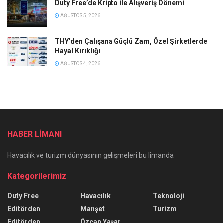
Duty Free’de Kripto ile Alışveriş Dönemi
AĞUSTOS 5, 2026
THY’den Çalışana Güçlü Zam, Özel Şirketlerde
Hayal Kırıklığı
AĞUSTOS 4, 2026
HABER LİMANI
Havacılık ve turizm dünyasının gelişmeleri bu limanda
Kategorilerimiz
Duty Free
Havacılık
Teknoloji
Editörden
Manşet
Turizm
Editörden
Özcan Yaşar