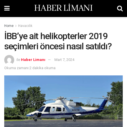
HABER LİMANI
Home
Havacılık
İBB’ye ait helikopterler 2019
seçimleri öncesi nasıl satıldı?
ile
Haber Limanı
Mart 7, 2024
Okuma zamanı:2 dakika okuma