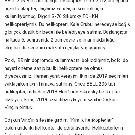
BELL 206 B III Jet Ranger helikopter. 1999-2018 aralığında
uçan helikopter, ilaçlama ve ulaşım kontrolü için
kullanılıyormuş. Diğeri S-76 Sikorsky TCHKN
helikopteriymiş. Bu helikopteri, Kale Grubu, neredeyse bağış
gibi çok düşük bir bedel ile belediyeye satmış. Başlangıçta
haftada 5, sonrasında 2 gün çevre ve imar müdürlüğü
ekipleri ile denetim maksatlı uçuşlar yapıyormuş.
Peki, İBB’nin depremde kullanmasını beklediğimiz, belki de
hayati öneme sahip bu iki helikoptere ne olmuş
diyeceksiniz. Hemen yanıt vereyim. İkisi de 2019 seçimleri
yaklaşırken aynı firmaya satılmış. Önce BELL 206 tipi
helikopter, ardından 2018 Ekim’inde Sikorsky helikopter
ihaleye çıkmış. 2019 başı itibarıyla yeni sahibi Coşkun
Vinç’in olmuş.
Coşkun Vinç’in sitesine girdim. “Kiralık helikopterler”
bölümünde iki helikopter de görünüyordu. Helikopterlerin