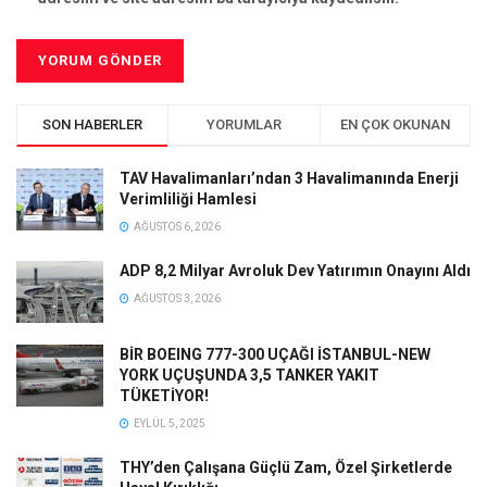
SON HABERLER
YORUMLAR
EN ÇOK OKUNAN
TAV Havalimanları’ndan 3 Havalimanında Enerji
Verimliliği Hamlesi
AĞUSTOS 6, 2026
ADP 8,2 Milyar Avroluk Dev Yatırımın Onayını Aldı
AĞUSTOS 3, 2026
BİR BOEING 777-300 UÇAĞI İSTANBUL-NEW
YORK UÇUŞUNDA 3,5 TANKER YAKIT
TÜKETİYOR!
EYLÜL 5, 2025
THY’den Çalışana Güçlü Zam, Özel Şirketlerde