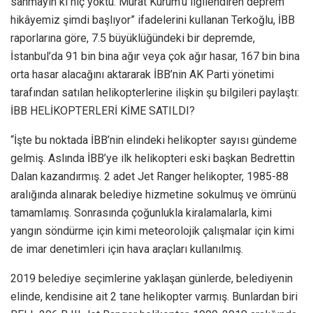
sanmayın ki hiç yoktu. Murat Kurum’u ilgilendiren deprem
hikâyemiz şimdi başlıyor” ifadelerini kullanan Terkoğlu, İBB
raporlarına göre, 7.5 büyüklüğündeki bir depremde,
İstanbul’da 91 bin bina ağır veya çok ağır hasar, 167 bin bina
orta hasar alacağını aktararak İBB’nin AK Parti yönetimi
tarafından satılan helikopterlerine ilişkin şu bilgileri paylaştı:
İBB HELİKOPTERLERİ KİME SATILDI?
“İşte bu noktada İBB’nin elindeki helikopter sayısı gündeme
gelmiş. Aslında İBB’ye ilk helikopteri eski başkan Bedrettin
Dalan kazandırmış. 2 adet Jet Ranger helikopter, 1985-88
aralığında alınarak belediye hizmetine sokulmuş ve ömrünü
tamamlamış. Sonrasında çoğunlukla kiralamalarla, kimi
yangın söndürme için kimi meteorolojik çalışmalar için kimi
de imar denetimleri için hava araçları kullanılmış.
2019 belediye seçimlerine yaklaşan günlerde, belediyenin
elinde, kendisine ait 2 tane helikopter varmış. Bunlardan biri