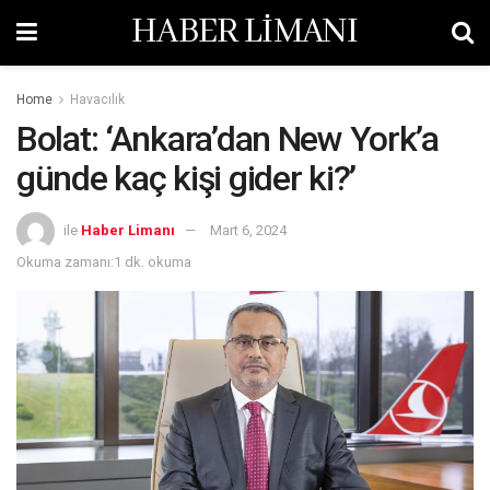
HABER LİMANI
Home
Havacılık
Bolat: ‘Ankara’dan New York’a
günde kaç kişi gider ki?’
ile
Haber Limanı
Mart 6, 2024
Okuma zamanı:1 dk. okuma