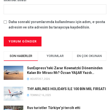
İnternet sitesi
Daha sonraki yorumlarımda kullanılması için adım, e-posta
adresim ve site adresim bu tarayıcıya kaydedilsin.
SON HABERLER
YORUMLAR
EN ÇOK OKUNAN
SunExpress’teki Zarar Kownatzki Döneminden
Kalan Bir Mirası Mı? Özcan YAŞAR Yazdı…
AĞUSTOS 7, 2026
THY AIRLINES HOLIDAYS İLE 100 BİN MİL FIRSATI
TEMMUZ 16, 2025
Rus turistler Türkiye’yi tercih etti