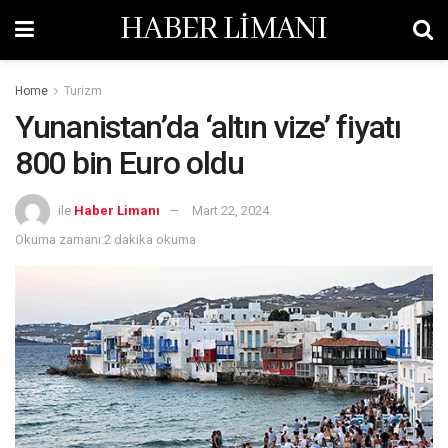
HABER LİMANI
Home
Turizm
Yunanistan’da ‘altın vize’ fiyatı
800 bin Euro oldu
ile
Haber Limanı
Mart 22, 2024
Okuma zamanı:2 dakika okuma