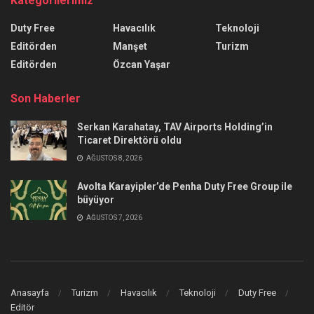
Kategorilerimiz
Duty Free
Havacılık
Teknoloji
Editörden
Manşet
Turizm
Editörden
Özcan Yaşar
Son Haberler
Serkan Karahatay, TAV Airports Holding’in
Ticaret Direktörü oldu
AĞUSTOS 8, 2026
Avolta Karayipler’de Penha Duty Free Group ile
büyüyor
AĞUSTOS 7, 2026
Anasayfa
Turizm
Havacılık
Teknoloji
Duty Free
Editör