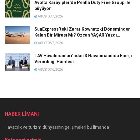
Avolta Karayipler’de Penha Duty Free Group ile
büyüyor
AĞUSTOS 7, 2026
SunExpress’teki Zarar Kownatzki Döneminden
Kalan Bir Mirası Mı? Özcan YAŞAR Yazdı…
AĞUSTOS 7, 2026
TAV Havalimanları’ndan 3 Havalimanında Enerji
Verimliliği Hamlesi
AĞUSTOS 6, 2026
HABER LİMANI
Havacılık ve turizm dünyasının gelişmeleri bu limanda