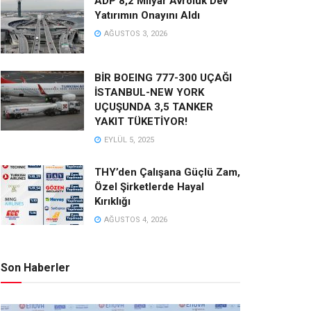
ADP 8,2 Milyar Avroluk Dev
Yatırımın Onayını Aldı
AĞUSTOS 3, 2026
BİR BOEING 777-300 UÇAĞI
İSTANBUL-NEW YORK
UÇUŞUNDA 3,5 TANKER
YAKIT TÜKETİYOR!
EYLÜL 5, 2025
THY’den Çalışana Güçlü Zam,
Özel Şirketlerde Hayal
Kırıklığı
AĞUSTOS 4, 2026
Son Haberler