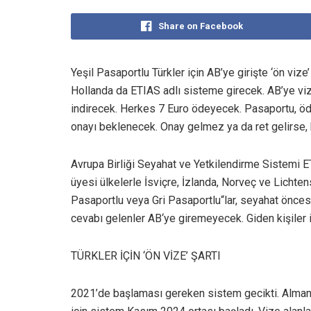
Share on Facebook
Yeşil Pasaportlu Türkler için AB’ye girişte ‘ön vize’
Hollanda da ETIAS adlı sisteme girecek. AB’ye vi
indirecek. Herkes 7 Euro ödeyecek. Pasaportu, ö
onayı beklenecek. Onay gelmez ya da ret gelirse,
Avrupa Birliği Seyahat ve Yetkilendirme Sistemi E
üyesi ülkelerle İsviçre, İzlanda, Norveç ve Licht
Pasaportlu veya Gri Pasaportlu“lar, seyahat önce
cevabı gelenler AB‘ye giremeyecek. Giden kişiler i
TÜRKLER İÇİN ‘ÖN VİZE’ ŞARTI
2021’de başlaması gereken sistem gecikti. Almany