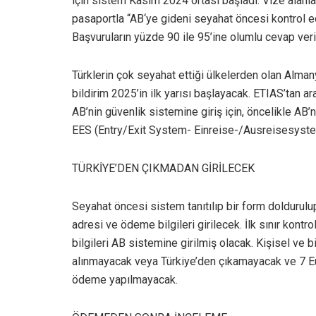
için sistem Kasım 2024 ortası başladı. Vize alanl
pasaportla “AB‘ye gideni seyahat öncesi kontrol e
Başvuruların yüzde 90 ile 95’ine olumlu cevap ver
Türklerin çok seyahat ettiği ülkelerden olan Alman
bildirim 2025’in ilk yarısı başlayacak. ETIAS’tan ar
AB’nin güvenlik sistemine giriş için, öncelikle AB’
EES (Entry/Exit System- Einreise-/Ausreisesystem
TÜRKİYE’DEN ÇIKMADAN GİRİLECEK
Seyahat öncesi sistem tanıtılıp bir form doldurulu
adresi ve ödeme bilgileri girilecek. İlk sınır kont
bilgileri AB sistemine girilmiş olacak. Kişisel ve 
alınmayacak veya Türkiye’den çıkamayacak ve 7 E
ödeme yapılmayacak.