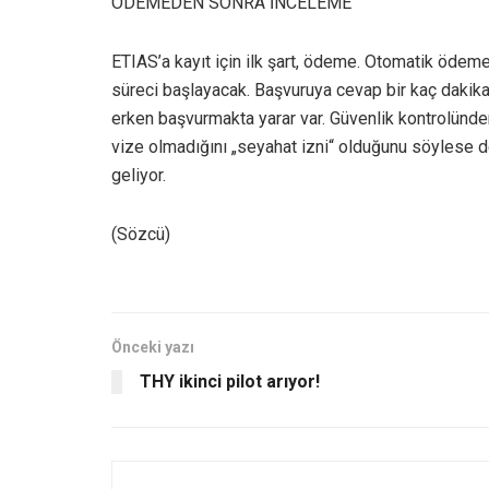
ÖDEMEDEN SONRA İNCELEME
ETIAS’a kayıt için ilk şart, ödeme. Otomatik ödem
süreci başlayacak. Başvuruya cevap bir kaç dakika
erken başvurmakta yarar var. Güvenlik kontrolünd
vize olmadığını „seyahat izni“ olduğunu söylese de
geliyor.
(Sözcü)
Önceki yazı
THY ikinci pilot arıyor!