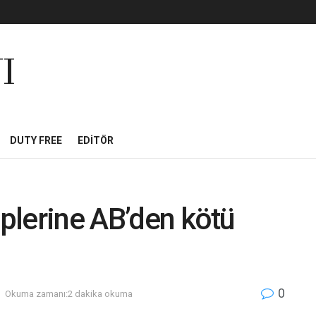
I
DUTY FREE
EDITÖR
iplerine AB’den kötü
0
Okuma zamanı:2 dakika okuma