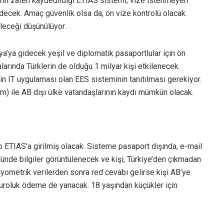
arın zaten kaydedildiği ETIAS sistemi, vize istenmeyen
decek. Amaç güvenlik olsa da, ön vize kontrolü olacak.
ileceği düşünülüyor.
ya’ya gidecek yeşil ve diplomatik pasaportlular için ön
alarında Türklerin de olduğu 1 milyar kişi etkilenecek.
nin IT uygulaması olan EES sisteminin tanıtılması gerekiyor.
) ile AB dışı ülke vatandaşlarının kaydı mümkün olacak.
p ETIAS’a girilmiş olacak. Sisteme pasaport dışında, e-mail
rolünde bilgiler görüntülenecek ve kişi, Türkiye’den çıkmadan
biyometrik verilerden sonra red cevabı gelirse kişi AB’ye
uroluk ödeme de yanacak. 18 yaşından küçükler için