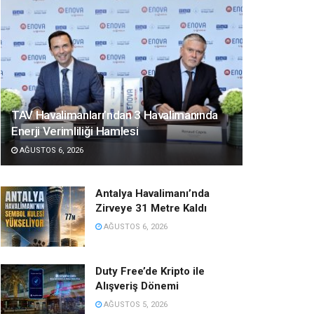
TAV Havalimanları’ndan 3 Havalimanında
Enerji Verimliliği Hamlesi
AĞUSTOS 6, 2026
Antalya Havalimanı’nda
Zirveye 31 Metre Kaldı
AĞUSTOS 6, 2026
Duty Free’de Kripto ile
Alışveriş Dönemi
AĞUSTOS 5, 2026