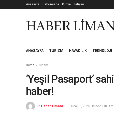
Anasayfa
Hakkımızda
Künye
İletişim
HABER LİMAN
ANASAYFA
TURIZM
HAVACILIK
TEKNOLOJI
Home
Turizm
‘Yeşil Pasaport’ sah
haber!
ile
Haber Limanı
Ocak 5, 2025
içinde
Turizm