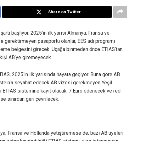
Share on Twitter
 şartı başlıyor. 2025’in ilk yarısı Almanya, Fransa ve
ze gerektirmeyen pasaportu olanlar, EES adı programı
deme belgesini girecek. Uçağa binmeden önce ETIAS’tan
 kişi AB’ye giremeyecek.
TIAS, 2025‘in ilk yarısında hayata geçiyor. Buna göre AB
enstein’a seyahat edecek AB vizesi gerekmeyen Yeşil
si ETIAS sistemine kayıt olacak. 7 Euro ödenecek ve red
se sınırdan geri çevrilecek.
a, Fransa ve Hollanda yetiştiremese de, bazı AB üyeleri