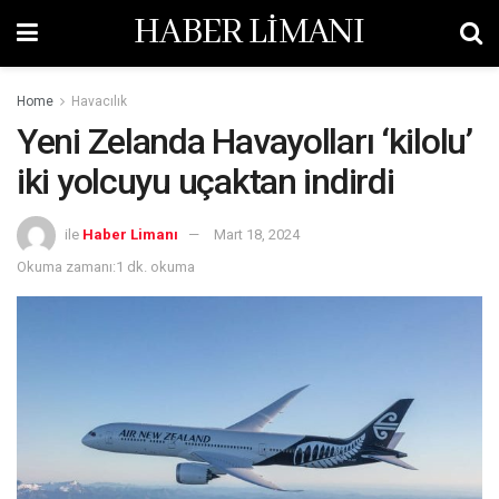
HABER LİMANI
Home
Havacılık
Yeni Zelanda Havayolları ‘kilolu’
iki yolcuyu uçaktan indirdi
ile
Haber Limanı
Mart 18, 2024
Okuma zamanı:1 dk. okuma