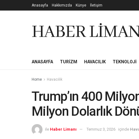
Anasayfa
Hakkımızda
Künye
İletişim
HABER LİMAN
ANASAYFA
TURIZM
HAVACILIK
TEKNOLOJI
Home
Havacılık
Trump’ın 400 Milyon
Milyon Dolarlık Dö
ile
Haber Limanı
Temmuz 3, 2026
içinde
Hava