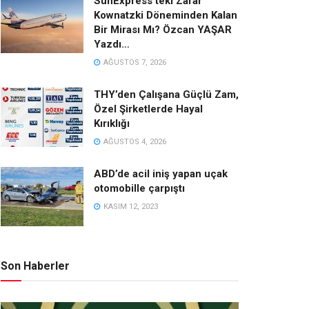
SunExpress’teki Zarar
Kownatzki Döneminden Kalan
Bir Mirası Mı? Özcan YAŞAR
Yazdı…
AĞUSTOS 7, 2026
THY’den Çalışana Güçlü Zam,
Özel Şirketlerde Hayal
Kırıklığı
AĞUSTOS 4, 2026
ABD’de acil iniş yapan uçak
otomobille çarpıştı
KASIM 12, 2023
Son Haberler