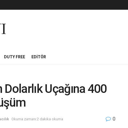
I
DUTY FREE
EDITÖR
 Dolarlık Uçağına 400
nüşüm
0
cılık
Okuma zamanı:2 dakika okuma