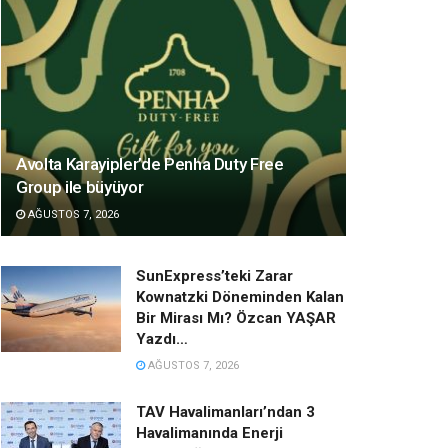
Avolta Karayipler’de Penha Duty Free
Group ile büyüyor
AĞUSTOS 7, 2026
SunExpress’teki Zarar
Kownatzki Döneminden Kalan
Bir Mirası Mı? Özcan YAŞAR
Yazdı…
AĞUSTOS 7, 2026
TAV Havalimanları’ndan 3
Havalimanında Enerji