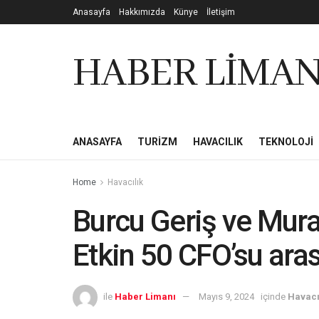
Anasayfa
Hakkımızda
Künye
İletişim
HABER LİMAN
ANASAYFA
TURIZM
HAVACILIK
TEKNOLOJI
Home
Havacılık
Burcu Geriş ve Murat
Etkin 50 CFO’su ara
ile
Haber Limanı
Mayıs 9, 2024
içinde
Havacı