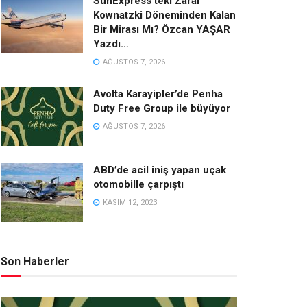
SunExpress’teki Zarar
Kownatzki Döneminden Kalan
Bir Mirası Mı? Özcan YAŞAR
Yazdı…
AĞUSTOS 7, 2026
Avolta Karayipler’de Penha
Duty Free Group ile büyüyor
AĞUSTOS 7, 2026
ABD’de acil iniş yapan uçak
otomobille çarpıştı
KASIM 12, 2023
Son Haberler