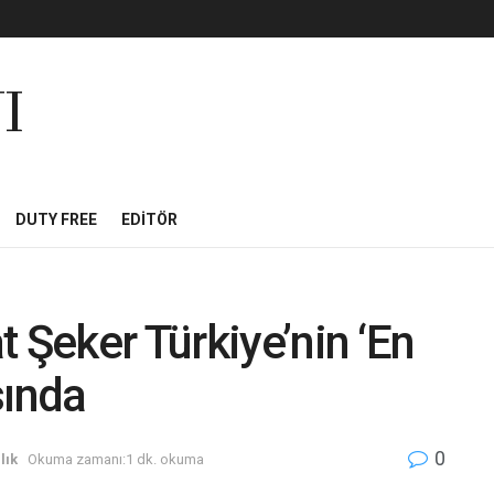
I
DUTY FREE
EDITÖR
 Şeker Türkiye’nin ‘En
sında
0
lık
Okuma zamanı:1 dk. okuma