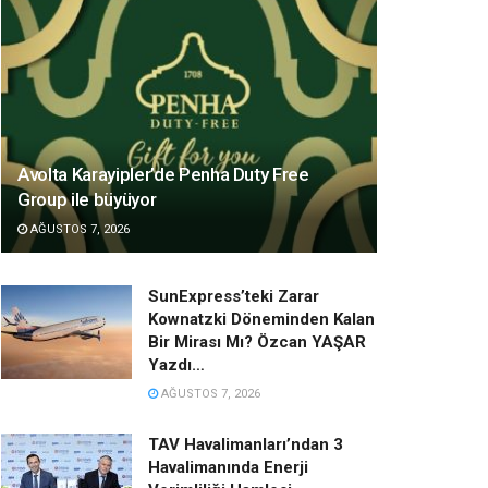
Avolta Karayipler’de Penha Duty Free
Group ile büyüyor
AĞUSTOS 7, 2026
SunExpress’teki Zarar
Kownatzki Döneminden Kalan
Bir Mirası Mı? Özcan YAŞAR
Yazdı…
AĞUSTOS 7, 2026
TAV Havalimanları’ndan 3
Havalimanında Enerji