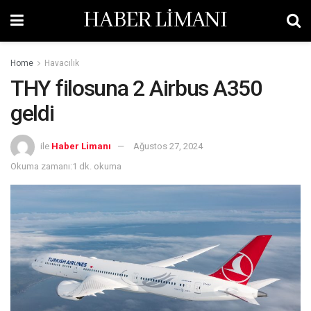
HABER LİMANI
Home
Havacılık
THY filosuna 2 Airbus A350
geldi
ile
Haber Limanı
Ağustos 27, 2024
Okuma zamanı:1 dk. okuma