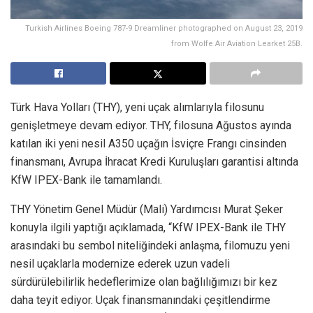
Turkish Airlines Boeing 787-9 Dreamliner photographed on August 23, 2019
from Wolfe Air Aviation Learket 25B.
Türk Hava Yolları (THY), yeni uçak alımlarıyla filosunu
genişletmeye devam ediyor. THY, filosuna Ağustos ayında
katılan iki yeni nesil A350 uçağın İsviçre Frangı cinsinden
finansmanı, Avrupa İhracat Kredi Kuruluşları garantisi altında
KfW IPEX-Bank ile tamamlandı.
THY Yönetim Genel Müdür (Mali) Yardımcısı Murat Şeker
konuyla ilgili yaptığı açıklamada, “KfW IPEX-Bank ile THY
arasındaki bu sembol niteliğindeki anlaşma, filomuzu yeni
nesil uçaklarla modernize ederek uzun vadeli
sürdürülebilirlik hedeflerimize olan bağlılığımızı bir kez
daha teyit ediyor. Uçak finansmanındaki çeşitlendirme