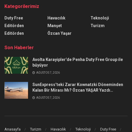
Kategorilerimiz
Duty Free
Havacılık
Teknoloji
Editörden
Manşet
Turizm
Editörden
Özcan Yaşar
Son Haberler
Avolta Karayipler’de Penha Duty Free Group ile
büyüyor
AĞUSTOS 7, 2026
SunExpress’teki Zarar Kownatzki Döneminden
Kalan Bir Mirası Mı? Özcan YAŞAR Yazdı…
AĞUSTOS 7, 2026
Anasayfa
Turizm
Havacılık
Teknoloji
Duty Free