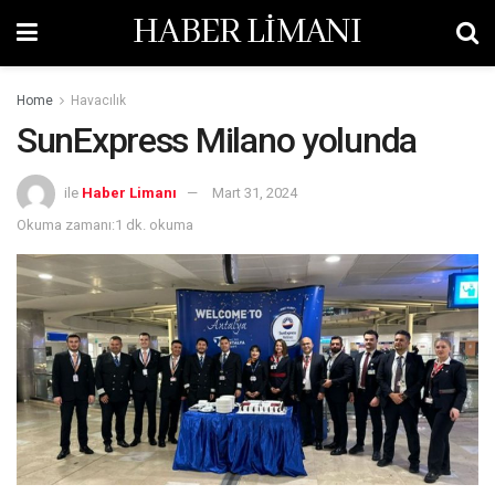
HABER LİMANI
Home
Havacılık
SunExpress Milano yolunda
ile
Haber Limanı
Mart 31, 2024
Okuma zamanı:1 dk. okuma