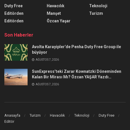
Duty Free
Havacılık
Teknoloji
Editörden
Manşet
Turizm
Editörden
Özcan Yaşar
Son Haberler
Avolta Karayipler’de Penha Duty Free Group ile
büyüyor
AĞUSTOS 7, 2026
SunExpress’teki Zarar Kownatzki Döneminden
Kalan Bir Mirası Mı? Özcan YAŞAR Yazdı…
AĞUSTOS 7, 2026
Anasayfa
Turizm
Havacılık
Teknoloji
Duty Free
Editör