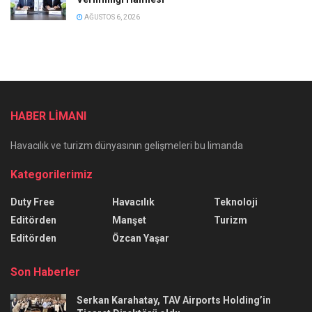
AĞUSTOS 6, 2026
HABER LİMANI
Havacılık ve turizm dünyasının gelişmeleri bu limanda
Kategorilerimiz
Duty Free
Havacılık
Teknoloji
Editörden
Manşet
Turizm
Editörden
Özcan Yaşar
Son Haberler
Serkan Karahatay, TAV Airports Holding’in