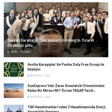
Serkan Karahatay, TAV Airports Holding’in Ticaret
Direktörü oldu
AĞUSTOS 8, 2026
Avolta Karayipler’de Penha Duty Free Group ile
büyüyor
AĞUSTOS 7, 2026
SunExpress’teki Zarar Kownatzki Döneminden
Kalan Bir Mirası Mı? Özcan YAŞAR Yazdı…
AĞUSTOS 7, 2026
TAV Havalimanları’ndan 3 Havalimanında Enerji
Verimliliği Hamlesi