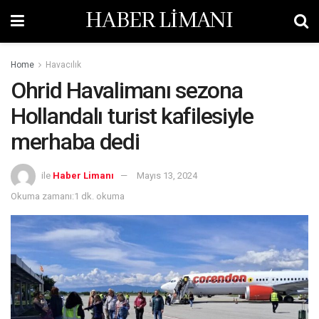
HABER LİMANI
Home
Havacılık
Ohrid Havalimanı sezona
Hollandalı turist kafilesiyle
merhaba dedi
ile
Haber Limanı
Mayıs 13, 2024
Okuma zamanı:1 dk. okuma