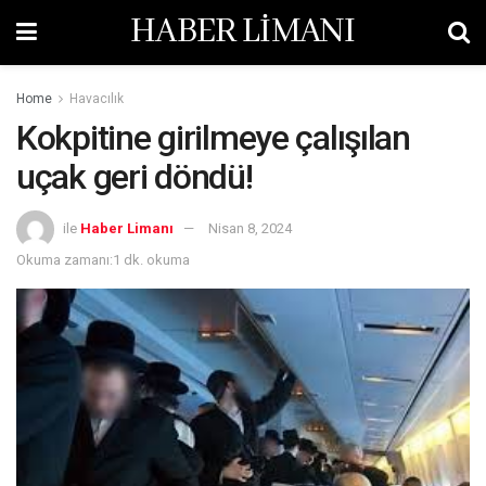
HABER LİMANI
Home
Havacılık
Kokpitine girilmeye çalışılan
uçak geri döndü!
ile
Haber Limanı
Nisan 8, 2024
Okuma zamanı:1 dk. okuma