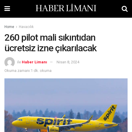
HABER LİMANI
Home
Havacılık
260 pilot mali sıkıntıdan
ücretsiz izne çıkarılacak
ile
Haber Limanı
Nisan 8, 2024
Okuma zamanı:1 dk. okuma