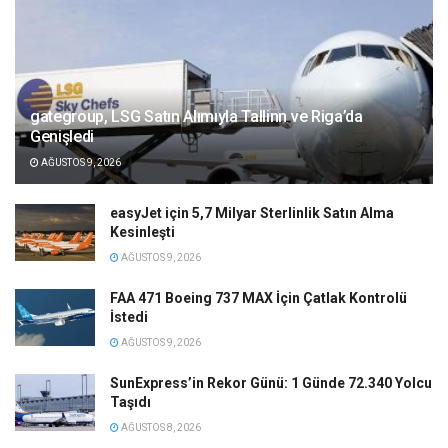
gategroup, LSG Satın Alımıyla Tallinn ve Riga’da
Genişledi
AĞUSTOS 9, 2026
easyJet için 5,7 Milyar Sterlinlik Satın Alma
Kesinleşti
AĞUSTOS 9, 2026
FAA 471 Boeing 737 MAX İçin Çatlak Kontrolü
İstedi
AĞUSTOS 9, 2026
SunExpress’in Rekor Günü: 1 Günde 72.340 Yolcu
Taşıdı
AĞUSTOS 8, 2026