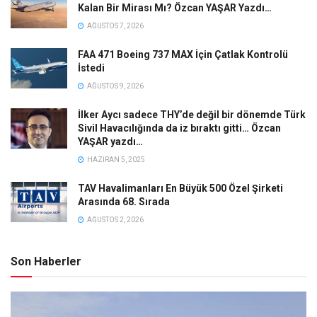
Kalan Bir Mirası Mı? Özcan YAŞAR Yazdı…
AĞUSTOS 7, 2026
FAA 471 Boeing 737 MAX İçin Çatlak Kontrolü
İstedi
AĞUSTOS 9, 2026
İlker Aycı sadece THY’de değil bir dönemde Türk
Sivil Havacılığında da iz bıraktı gitti… Özcan
YAŞAR yazdı…
HAZIRAN 5, 2025
TAV Havalimanları En Büyük 500 Özel Şirketi
Arasında 68. Sırada
AĞUSTOS 2, 2026
Son Haberler