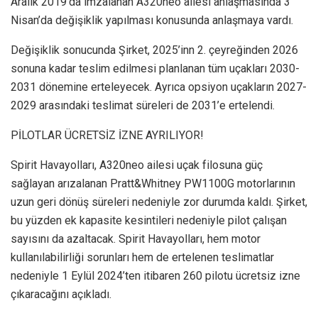
Aralık 2019’da imzalanan A320neo ailesi anlaşmasında 3
Nisan’da değişiklik yapılması konusunda anlaşmaya vardı.
Değişiklik sonucunda Şirket, 2025’inn 2. çeyreğinden 2026
sonuna kadar teslim edilmesi planlanan tüm uçakları 2030-
2031 dönemine erteleyecek. Ayrıca opsiyon uçakların 2027-
2029 arasındaki teslimat süreleri de 2031’e ertelendi.
PİLOTLAR ÜCRETSİZ İZNE AYRILIYOR!
Spirit Havayolları, A320neo ailesi uçak filosuna güç
sağlayan arızalanan Pratt&Whitney PW1100G motorlarının
uzun geri dönüş süreleri nedeniyle zor durumda kaldı. Şirket,
bu yüzden ek kapasite kesintileri nedeniyle pilot çalışan
sayısını da azaltacak. Spirit Havayolları, hem motor
kullanılabilirliği sorunları hem de ertelenen teslimatlar
nedeniyle 1 Eylül 2024’ten itibaren 260 pilotu ücretsiz izne
çıkaracağını açıkladı.