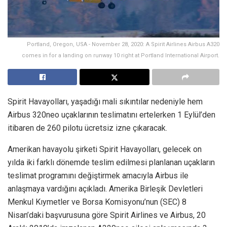
Portland, Oregon, USA - November 28, 2020: A Spirit Airlines Airbus A320
comes in for a landing on runway 10 right at Portland International Airport.
Spirit Havayolları, yaşadığı mali sıkıntılar nedeniyle hem
Airbus 320neo uçaklarının teslimatını ertelerken 1 Eylül’den
itibaren de 260 pilotu ücretsiz izne çıkaracak.
Amerikan havayolu şirketi Spirit Havayolları, gelecek on
yılda iki farklı dönemde teslim edilmesi planlanan uçakların
teslimat programını değiştirmek amacıyla Airbus ile
anlaşmaya vardığını açıkladı. Amerika Birleşik Devletleri
Menkul Kıymetler ve Borsa Komisyonu’nun (SEC) 8
Nisan’daki başvurusuna göre Spirit Airlines ve Airbus, 20