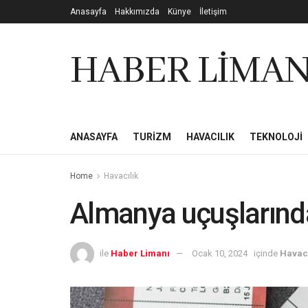
Anasayfa
Hakkımızda
Künye
İletişim
HABER LİMAN
ANASAYFA
TURIZM
HAVACILIK
TEKNOLOJI
Home
Havacılık
Almanya uçuşlarınd
ile
Haber Limanı
Ocak 10, 2024
içinde
Havacı