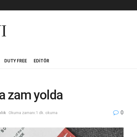
I
DUTY FREE
EDITÖR
a zam yolda
0
lık
Okuma zamanı:1 dk. okuma