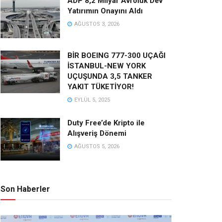
ADP 8,2 Milyar Avroluk Dev
Yatırımın Onayını Aldı
AĞUSTOS 3, 2026
BİR BOEING 777-300 UÇAĞI
İSTANBUL-NEW YORK
UÇUŞUNDA 3,5 TANKER
YAKIT TÜKETİYOR!
EYLÜL 5, 2025
Duty Free’de Kripto ile
Alışveriş Dönemi
AĞUSTOS 5, 2026
Son Haberler