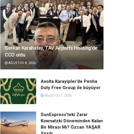
Serkan Karahatay, TAV Airports Holding’de
CCO oldu
AĞUSTOS 8, 2026
Avolta Karayipler’de Penha
Duty Free Group ile büyüyor
AĞUSTOS 7, 2026
SunExpress’teki Zarar
Kownatzki Döneminden Kalan
Bir Mirası Mı? Özcan YAŞAR
Yazdı…