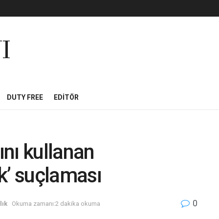
I
DUTY FREE
EDITÖR
nı kullanan
ık’ suçlaması
0
lık
Okuma zamanı:2 dakika okuma