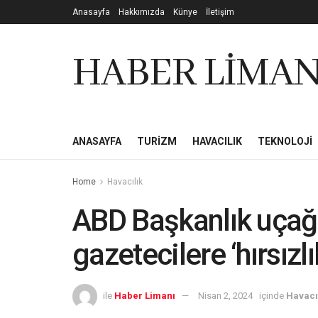
Anasayfa
Hakkımızda
Künye
İletişim
HABER LİMAN
ANASAYFA
TURIZM
HAVACILIK
TEKNOLOJI
Home
Havacılık
ABD Başkanlık uçağı
gazetecilere ‘hırsızl
ile
Haber Limanı
Nisan 2, 2024
içinde
Havacı