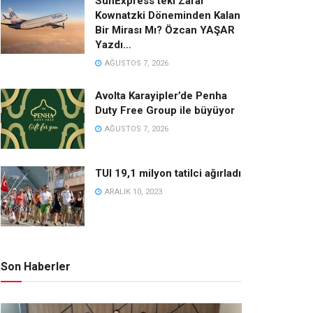
SunExpress’teki Zarar
Kownatzki Döneminden Kalan
Bir Mirası Mı? Özcan YAŞAR
Yazdı…
AĞUSTOS 7, 2026
Avolta Karayipler’de Penha
Duty Free Group ile büyüyor
AĞUSTOS 7, 2026
TUI 19,1 milyon tatilci ağırladı
ARALIK 10, 2023
Son Haberler