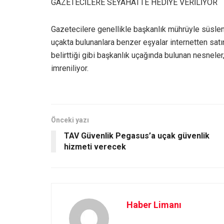
GAZETECİLERE SEYAHATTE HEDİYE VERİLİYOR
Gazetecilere genellikle başkanlık mührüyle süslen
uçakta bulunanlara benzer eşyalar internetten satın
belirttiği gibi başkanlık uçağında bulunan nesneler,
imreniliyor.
Önceki yazı
TAV Güvenlik Pegasus’a uçak güvenlik
hizmeti verecek
Haber Limanı