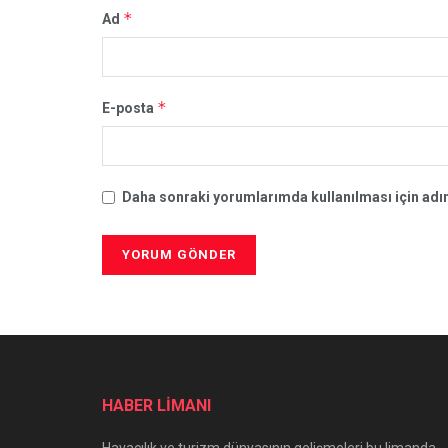
*
Ad
*
E-posta
Daha sonraki yorumlarımda kullanılması için adım
HABER LİMANI
Havacılık ve turizm dünyasının gelişmeleri bu limanda