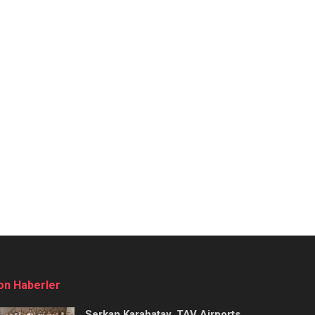
on Haberler
Serkan Karahatay, TAV Airports