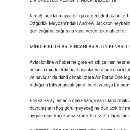
BİR GAZETECİ ALDIĞI MİNDERİ İADE ETTİ!
Kimliği açıklanmayan bir gazeteci teklifi kabul et
Özgürlük Meydanı’ndaki Andrew Jackson heykelinin 
geri çağırma çağrısına yanıt veren tek muhabirdi.
MİNDER KILIFLARI FİNCANLAR ALTIN KENARLI
Aviacionline’ın haberine göre en sık çalınan nesnel
bulunan minder kılıfları, fincanlar ve altın kenarlı
ve havlular da dahil olmak üzere Air Force One log
olduğunu biliyor ancak şimdi bu davranışa bir son 
Beyaz Saray, amacın olaya karışanları utandırmak 
davranışların hoş görülmeyeceğine dair açık bir me
uygulamayı ‘küçük ama kronik hırsızlık’ olarak tanı