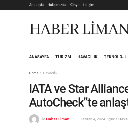
Anasayfa
Hakkımızda
Künye
İletişim
HABER LİMAN
ANASAYFA
TURIZM
HAVACILIK
TEKNOLOJI
Home
Havacılık
IATA ve Star Allianc
AutoCheck”te anlaşt
ile
Haber Limanı
Haziran 4, 2024
içinde
Havac