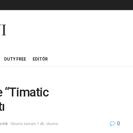
I
DUTY FREE
EDITÖR
e “Timatic
ı
0
ılık
Okuma zamanı:1 dk. okuma