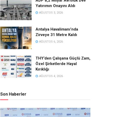
ADP 8,2 Milyar Avroluk Dev
Yatırımın Onayını Aldı
AĞUSTOS 3, 2026
Antalya Havalimanı’nda
Zirveye 31 Metre Kaldı
AĞUSTOS 6, 2026
THY’den Çalışana Güçlü Zam,
Özel Şirketlerde Hayal
Kırıklığı
AĞUSTOS 4, 2026
Son Haberler