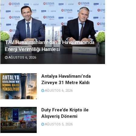
TAV Havalimanları’ndan 3 Havalimanında
Enerji Verimliliği Hamlesi
AĞUSTOS 6, 2026
Antalya Havalimanı’nda
Zirveye 31 Metre Kaldı
AĞUSTOS 6, 2026
Duty Free’de Kripto ile
Alışveriş Dönemi
AĞUSTOS 5, 2026