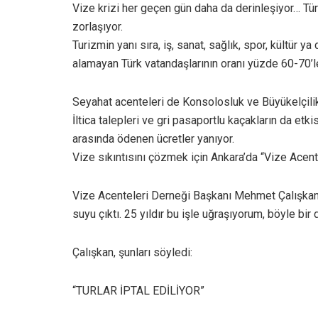
Vize krizi her geçen gün daha da derinleşiyor… Tü
zorlaşıyor.
Turizmin yanı sıra, iş, sanat, sağlık, spor, kültür 
alamayan Türk vatandaşlarının oranı yüzde 60-70’le
Seyahat acenteleri de Konsolosluk ve Büyükelçilik
İltica talepleri ve gri pasaportlu kaçakların da et
arasında ödenen ücretler yanıyor.
Vize sıkıntısını çözmek için Ankara’da “Vize Acent
Vize Acenteleri Derneği Başkanı Mehmet Çalışkan,
suyu çıktı. 25 yıldır bu işle uğraşıyorum, böyle b
Çalışkan, şunları söyledi:
“TURLAR İPTAL EDİLİYOR”