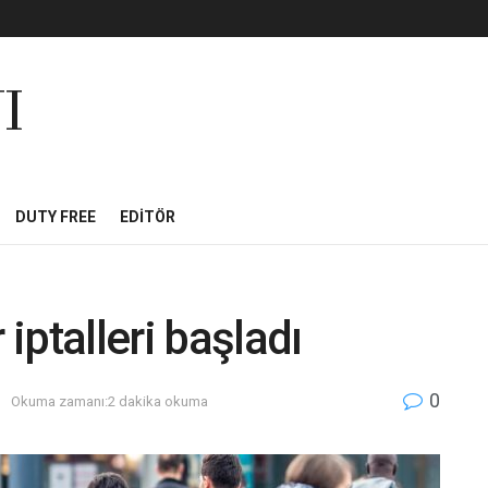
I
DUTY FREE
EDITÖR
 iptalleri başladı
0
m
Okuma zamanı:2 dakika okuma