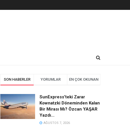
SON HABERLER
YORUMLAR
EN ÇOK OKUNAN
SunExpress’teki Zarar
Kownatzki Döneminden Kalan
Bir Mirası Mı? Özcan YAŞAR
Yazdı…
AĞUSTOS 7, 2026