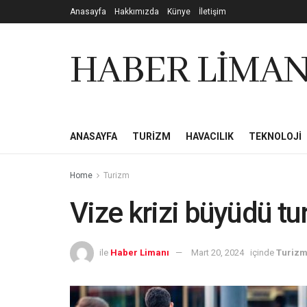
Anasayfa
Hakkımızda
Künye
İletişim
HABER LİMAN
ANASAYFA
TURIZM
HAVACILIK
TEKNOLOJI
Home
Turizm
Vize krizi büyüdü tur
ile
Haber Limanı
Mart 20, 2024
içinde
Turiz