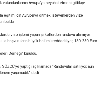
rk vatandaşlarının Avrupa’ya seyahat etmesi gittikçe
ya da eğitim için Avrupa’ya gitmek isteyenlerden vize
ri buldu.
lerde vize işlemi yapan şirketlerden randevu alamıyor.
kisi ile başvuruların büyük bölümü reddediliyor, 180-230 Euro
eleri Derneği” kuruldu.
 SÖZCÜ’ye yaptığı açıklamada “Randevular satılıyor, işin
ir dönem yaşamadık” dedi.