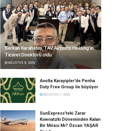
Serkan Karahatay, TAV Airports Holding’in
Ticaret Direktörü oldu
AĞUSTOS 8, 2026
Avolta Karayipler’de Penha
Duty Free Group ile büyüyor
AĞUSTOS 7, 2026
SunExpress’teki Zarar
Kownatzki Döneminden Kalan
Bir Mirası Mı? Özcan YAŞAR