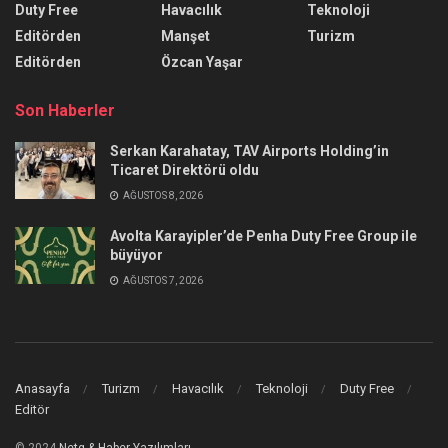
Duty Free
Havacılık
Teknoloji
Editörden
Manşet
Turizm
Editörden
Özcan Yaşar
Son Haberler
Serkan Karahatay, TAV Airports Holding’in
Ticaret Direktörü oldu
AĞUSTOS 8, 2026
Avolta Karayipler’de Penha Duty Free Group ile
büyüyor
AĞUSTOS 7, 2026
Anasayfa
Turizm
Havacılık
Teknoloji
Duty Free
Editör
© 2024
Netg & Haber Yazılımları