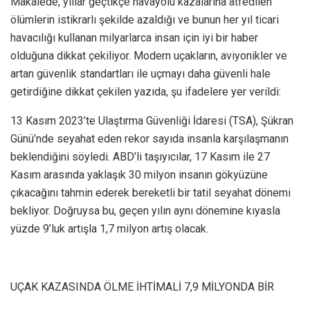
Makalede, yıllar geçtikçe havayolu kazalarına atfedilen
ölümlerin istikrarlı şekilde azaldığı ve bunun her yıl ticari
havacılığı kullanan milyarlarca insan için iyi bir haber
olduğuna dikkat çekiliyor. Modern uçakların, aviyonikler ve
artan güvenlik standartları ile uçmayı daha güvenli hale
getirdiğine dikkat çekilen yazıda, şu ifadelere yer verildi:
13 Kasım 2023’te Ulaştırma Güvenliği İdaresi (TSA), Şükran
Günü’nde seyahat eden rekor sayıda insanla karşılaşmanın
beklendiğini söyledi. ABD’li taşıyıcılar, 17 Kasım ile 27
Kasım arasında yaklaşık 30 milyon insanın gökyüzüne
çıkacağını tahmin ederek bereketli bir tatil seyahat dönemi
bekliyor. Doğruysa bu, geçen yılın aynı dönemine kıyasla
yüzde 9’luk artışla 1,7 milyon artış olacak.
UÇAK KAZASINDA ÖLME İHTİMALİ 7,9 MİLYONDA BİR