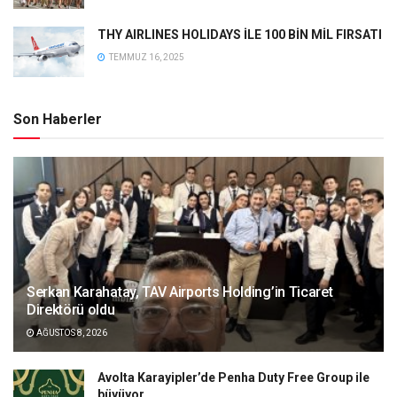
THY AIRLINES HOLIDAYS İLE 100 BİN MİL FIRSATI
TEMMUZ 16, 2025
Son Haberler
Serkan Karahatay, TAV Airports Holding’in Ticaret
Direktörü oldu
AĞUSTOS 8, 2026
Avolta Karayipler’de Penha Duty Free Group ile
büyüyor