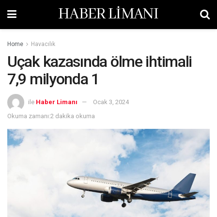
HABER LİMANI
Home
Havacılık
Uçak kazasında ölme ihtimali
7,9 milyonda 1
ile
Haber Limanı
Ocak 3, 2024
Okuma zamanı:2 dakika okuma