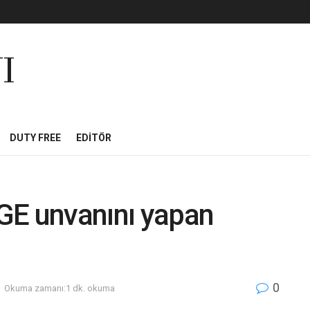
I
DUTY FREE
EDITÖR
GE unvanını yapan
0
Okuma zamanı:1 dk. okuma