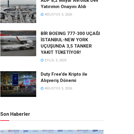
ADP 8,2 Milyar Avroluk Dev
Yatırımın Onayını Aldı
AĞUSTOS 3, 2026
BİR BOEING 777-300 UÇAĞI
İSTANBUL-NEW YORK
UÇUŞUNDA 3,5 TANKER
YAKIT TÜKETİYOR!
EYLÜL 5, 2025
Duty Free’de Kripto ile
Alışveriş Dönemi
AĞUSTOS 5, 2026
Son Haberler