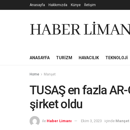
Anasayfa
Hakkımızda
Künye
İletişim
HABER LİMAN
ANASAYFA
TURIZM
HAVACILIK
TEKNOLOJI
Home
Manşet
TUSAŞ en fazla AR-
şirket oldu
ile
Haber Limanı
Ekim 3, 2023
içinde
Manşet