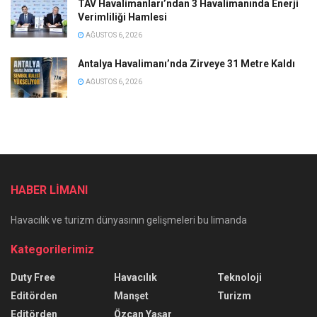
TAV Havalimanları’ndan 3 Havalimanında Enerji
Verimliliği Hamlesi
AĞUSTOS 6, 2026
Antalya Havalimanı’nda Zirveye 31 Metre Kaldı
AĞUSTOS 6, 2026
HABER LİMANI
Havacılık ve turizm dünyasının gelişmeleri bu limanda
Kategorilerimiz
Duty Free
Havacılık
Teknoloji
Editörden
Manşet
Turizm
Editörden
Özcan Yaşar