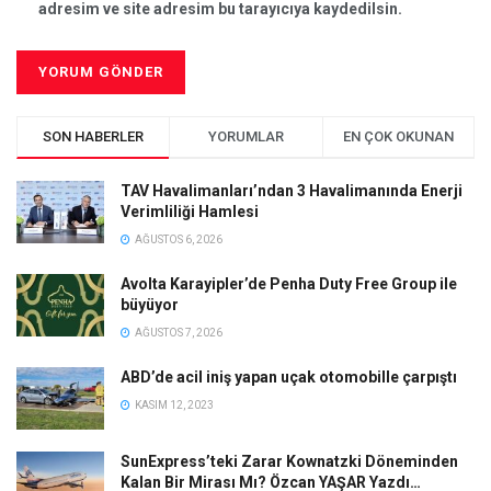
adresim ve site adresim bu tarayıcıya kaydedilsin.
SON HABERLER
YORUMLAR
EN ÇOK OKUNAN
TAV Havalimanları’ndan 3 Havalimanında Enerji
Verimliliği Hamlesi
AĞUSTOS 6, 2026
Avolta Karayipler’de Penha Duty Free Group ile
büyüyor
AĞUSTOS 7, 2026
ABD’de acil iniş yapan uçak otomobille çarpıştı
KASIM 12, 2023
SunExpress’teki Zarar Kownatzki Döneminden
Kalan Bir Mirası Mı? Özcan YAŞAR Yazdı…