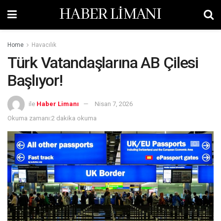
HABER LİMANI
Home
Havacılık
Türk Vatandaşlarına AB Çilesi
Başlıyor!
ile
Haber Limanı
Nisan 7, 2026
Okuma zamanı:2 dakika okuma