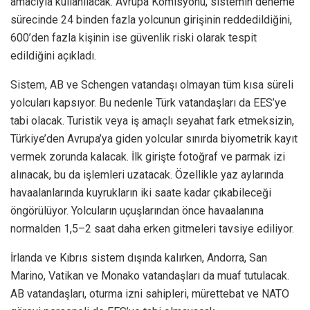
amacıyla kullanılacak. Avrupa Komisyonu, sistemin deneme
sürecinde 24 binden fazla yolcunun girişinin reddedildiğini,
600’den fazla kişinin ise güvenlik riski olarak tespit
edildiğini açıkladı.
Sistem, AB ve Schengen vatandaşı olmayan tüm kısa süreli
yolcuları kapsıyor. Bu nedenle Türk vatandaşları da EES’ye
tabi olacak. Turistik veya iş amaçlı seyahat fark etmeksizin,
Türkiye’den Avrupa’ya giden yolcular sınırda biyometrik kayıt
vermek zorunda kalacak. İlk girişte fotoğraf ve parmak izi
alınacak, bu da işlemleri uzatacak. Özellikle yaz aylarında
havaalanlarında kuyrukların iki saate kadar çıkabileceği
öngörülüyor. Yolcuların uçuşlarından önce havaalanına
normalden 1,5–2 saat daha erken gitmeleri tavsiye ediliyor.
İrlanda ve Kıbrıs sistem dışında kalırken, Andorra, San
Marino, Vatikan ve Monako vatandaşları da muaf tutulacak.
AB vatandaşları, oturma izni sahipleri, mürettebat ve NATO