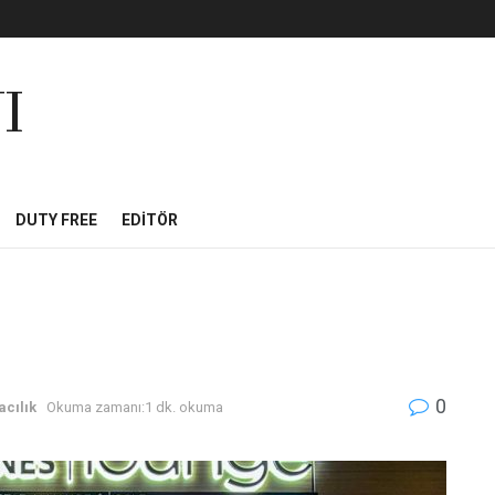
I
DUTY FREE
EDITÖR
0
cılık
Okuma zamanı:1 dk. okuma