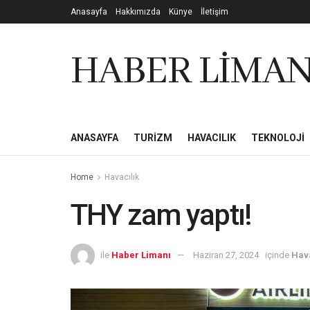
Anasayfa
Hakkımızda
Künye
İletişim
HABER LİMAN
ANASAYFA
TURIZM
HAVACILIK
TEKNOLOJI
Home
Havacılık
THY zam yaptı!
ile
Haber Limanı
Haziran 27, 2024
içinde
Hava