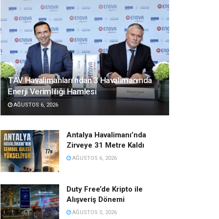
TAV Havalimanları’ndan 3 Havalimanında
Enerji Verimliliği Hamlesi
AĞUSTOS 6, 2026
Antalya Havalimanı’nda
Zirveye 31 Metre Kaldı
AĞUSTOS 6, 2026
Duty Free’de Kripto ile
Alışveriş Dönemi
AĞUSTOS 5, 2026