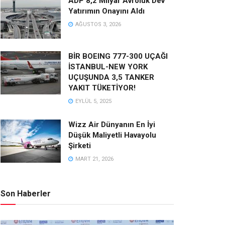
ADP 8,2 Milyar Avroluk Dev
Yatırımın Onayını Aldı
AĞUSTOS 3, 2026
BİR BOEING 777-300 UÇAĞI
İSTANBUL-NEW YORK
UÇUŞUNDA 3,5 TANKER
YAKIT TÜKETİYOR!
EYLÜL 5, 2025
Wizz Air Dünyanın En İyi
Düşük Maliyetli Havayolu
Şirketi
MART 21, 2026
Son Haberler