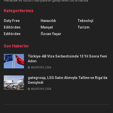
Havacılık ve turizm dünyasının gelişmeleri bu limanda
Kategorilerimiz
Duty Free
Havacılık
Teknoloji
Editörden
Manşet
Turizm
Editörden
Özcan Yaşar
Son Haberler
Türkiye-AB Vize Serbestisinde 13 Yıl Sonra Yeni
Adım
AĞUSTOS 9, 2026
gategroup, LSG Satın Alımıyla Tallinn ve Riga’da
Genişledi
AĞUSTOS 9, 2026