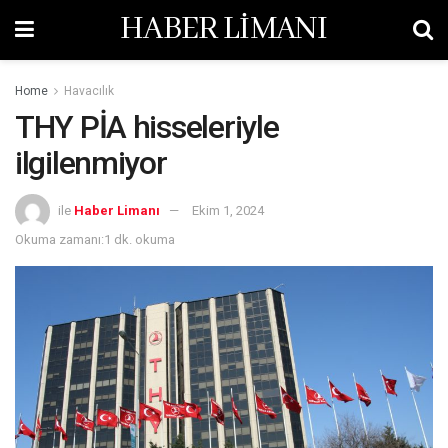
HABER LİMANI
Home
Havacılık
THY PİA hisseleriyle
ilgilenmiyor
ile
Haber Limanı
Ekim 1, 2024
Okuma zamanı:1 dk. okuma