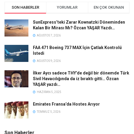
SON HABERLER
YORUMLAR
EN ÇOK OKUNAN
SunExpress’teki Zarar Kownatzki Döneminden
Kalan Bir Mirası Mı? Özcan YAŞAR Yazdı…
AĞUSTOS 7, 2026
FAA 471 Boeing 737 MAX İçin Çatlak Kontrolü
İstedi
AĞUSTOS 9, 2026
İlker Aycı sadece THY’de değil bir dönemde Türk
Sivil Havacılığında da iz bıraktı gitti… Özcan
YAŞAR yazdı…
HAZIRAN 5, 2025
Emirates Fransa’da Hostes Arıyor
TEMMUZ 5, 2026
Son Haberler