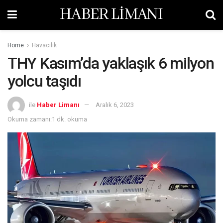
HABER LİMANI
Home
Havacılık
THY Kasım’da yaklaşık 6 milyon
yolcu taşıdı
ile
Haber Limanı
Aralık 6, 2023
Okuma zamanı:1 dk. okuma