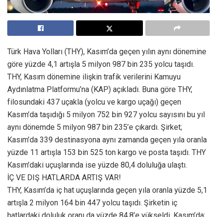
Türk Hava Yolları (THY), Kasım’da geçen yılın aynı dönemine
göre yüzde 4,1 artışla 5 milyon 987 bin 235 yolcu taşıdı.
THY, Kasım dönemine ilişkin trafik verilerini Kamuyu
Aydınlatma Platformu’na (KAP) açıkladı. Buna göre THY,
filosundaki 437 uçakla (yolcu ve kargo uçağı) geçen
Kasım’da taşıdığı 5 milyon 752 bin 927 yolcu sayısını bu yıl
aynı dönemde 5 milyon 987 bin 235’e çıkardı. Şirket;
Kasım’da 339 destinasyona aynı zamanda geçen yıla oranla
yüzde 11 artışla 153 bin 525 ton kargo ve posta taşıdı. THY
Kasım’daki uçuşlarında ise yüzde 80,4 doluluğa ulaştı.
İÇ VE DIŞ HATLARDA ARTIŞ VAR!
THY, Kasım’da iç hat uçuşlarında geçen yıla oranla yüzde 5,1
artışla 2 milyon 164 bin 447 yolcu taşıdı. Şirketin iç
hatlardaki doluluk oranı da yüzde 84,8’e yükseldi. Kasım’da;