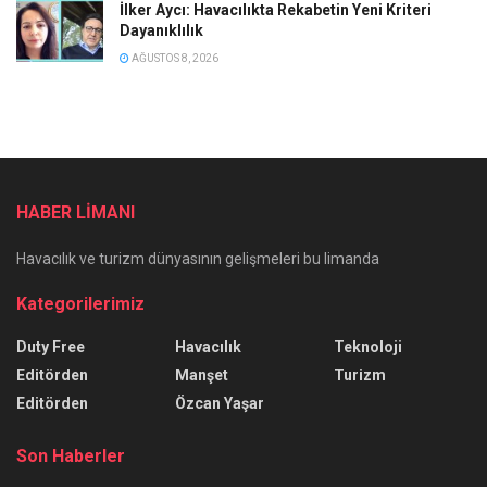
İlker Aycı: Havacılıkta Rekabetin Yeni Kriteri
Dayanıklılık
AĞUSTOS 8, 2026
HABER LİMANI
Havacılık ve turizm dünyasının gelişmeleri bu limanda
Kategorilerimiz
Duty Free
Havacılık
Teknoloji
Editörden
Manşet
Turizm
Editörden
Özcan Yaşar
Son Haberler