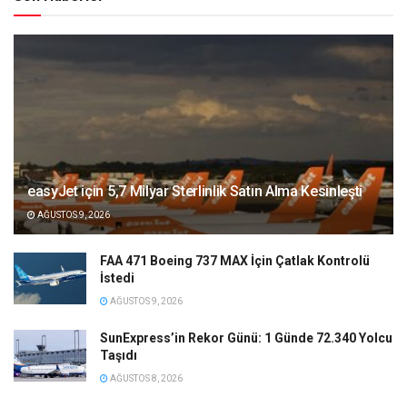
easyJet için 5,7 Milyar Sterlinlik Satın Alma Kesinleşti
AĞUSTOS 9, 2026
FAA 471 Boeing 737 MAX İçin Çatlak Kontrolü
İstedi
AĞUSTOS 9, 2026
SunExpress’in Rekor Günü: 1 Günde 72.340 Yolcu
Taşıdı
AĞUSTOS 8, 2026