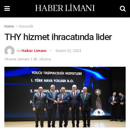
HABER LİMANI
Home
Havacılık
THY hizmet ihracatında lider
ile
Haber Limanı
Kasım 22, 2024
Okuma zamanı:1 dk. okuma