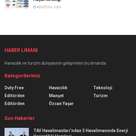
AĞUSTOS 4, 2026
HABER LİMANI
Havacılık ve turizm dünyasının gelişmeleri bu limanda
Kategorilerimiz
Duty Free
Havacılık
Teknoloji
Editörden
Manşet
Turizm
Editörden
Özcan Yaşar
Son Haberler
TAV Havalimanları’ndan 3 Havalimanında Enerji