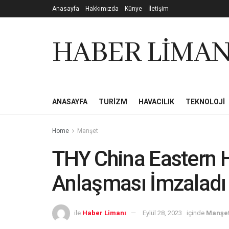
Anasayfa
Hakkımızda
Künye
İletişim
HABER LİMAN
ANASAYFA
TURIZM
HAVACILIK
TEKNOLOJI
Home
Manşet
THY China Eastern Ha
Anlaşması İmzaladı
ile
Haber Limanı
Eylül 28, 2023
içinde
Manşe