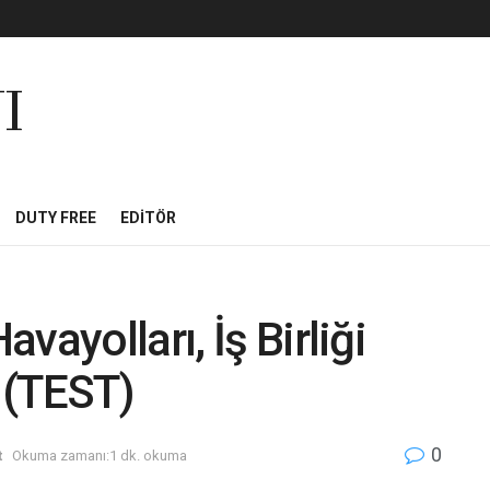
I
DUTY FREE
EDITÖR
vayolları, İş Birliği
 (TEST)
0
t
Okuma zamanı:1 dk. okuma