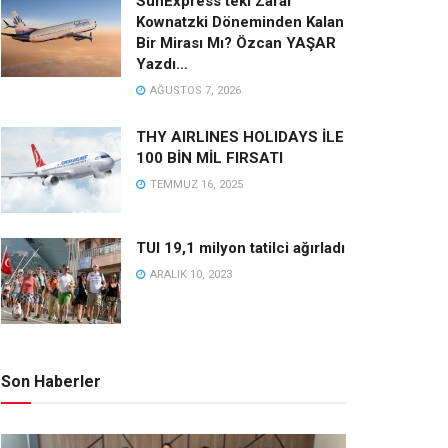
SunExpress’teki Zarar
Kownatzki Döneminden Kalan
Bir Mirası Mı? Özcan YAŞAR
Yazdı…
AĞUSTOS 7, 2026
THY AIRLINES HOLIDAYS İLE
100 BİN MİL FIRSATI
TEMMUZ 16, 2025
TUI 19,1 milyon tatilci ağırladı
ARALIK 10, 2023
Son Haberler