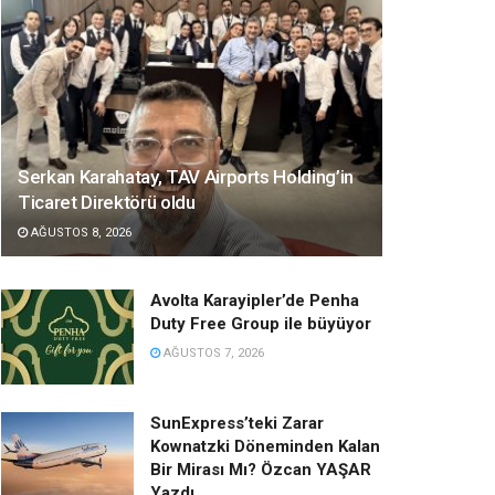
Serkan Karahatay, TAV Airports Holding’in
Ticaret Direktörü oldu
AĞUSTOS 8, 2026
Avolta Karayipler’de Penha
Duty Free Group ile büyüyor
AĞUSTOS 7, 2026
SunExpress’teki Zarar
Kownatzki Döneminden Kalan
Bir Mirası Mı? Özcan YAŞAR
Yazdı…