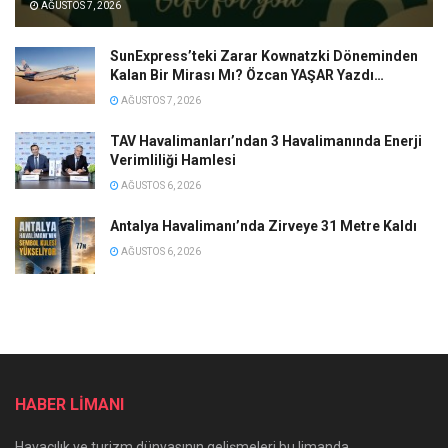
AĞUSTOS 7, 2026
SunExpress’teki Zarar Kownatzki Döneminden
Kalan Bir Mirası Mı? Özcan YAŞAR Yazdı…
AĞUSTOS 7, 2026
TAV Havalimanları’ndan 3 Havalimanında Enerji
Verimliliği Hamlesi
AĞUSTOS 6, 2026
Antalya Havalimanı’nda Zirveye 31 Metre Kaldı
AĞUSTOS 6, 2026
HABER LİMANI
Havacılık ve turizm dünyasının gelişmeleri bu limanda