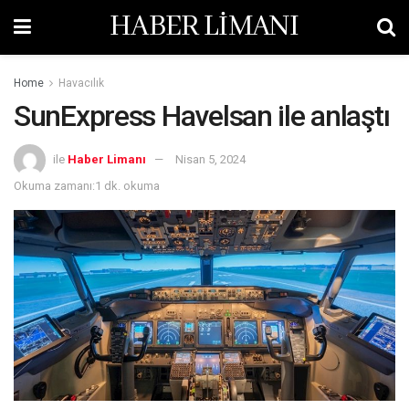
HABER LİMANI
Home
Havacılık
SunExpress Havelsan ile anlaştı
ile
Haber Limanı
Nisan 5, 2024
Okuma zamanı:1 dk. okuma