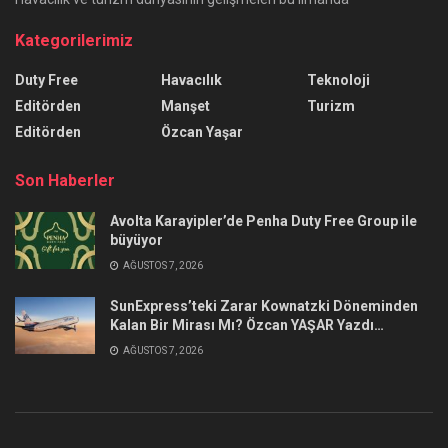
Kategorilerimiz
Duty Free
Havacılık
Teknoloji
Editörden
Manşet
Turizm
Editörden
Özcan Yaşar
Son Haberler
Avolta Karayipler’de Penha Duty Free Group ile
büyüyor
AĞUSTOS 7, 2026
SunExpress’teki Zarar Kownatzki Döneminden
Kalan Bir Mirası Mı? Özcan YAŞAR Yazdı…
AĞUSTOS 7, 2026