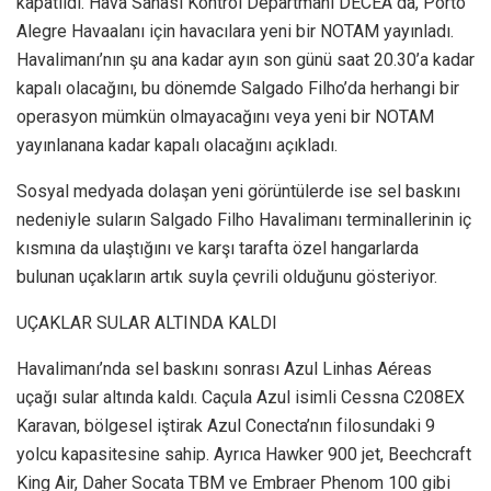
kapatıldı. Hava Sahası Kontrol Departmanı DECEA da, Porto
Alegre Havaalanı için havacılara yeni bir NOTAM yayınladı.
Havalimanı’nın şu ana kadar ayın son günü saat 20.30’a kadar
kapalı olacağını, bu dönemde Salgado Filho’da herhangi bir
operasyon mümkün olmayacağını veya yeni bir NOTAM
yayınlanana kadar kapalı olacağını açıkladı.
Sosyal medyada dolaşan yeni görüntülerde ise sel baskını
nedeniyle suların Salgado Filho Havalimanı terminallerinin iç
kısmına da ulaştığını ve karşı tarafta özel hangarlarda
bulunan uçakların artık suyla çevrili olduğunu gösteriyor.
UÇAKLAR SULAR ALTINDA KALDI
Havalimanı’nda sel baskını sonrası Azul Linhas Aéreas
uçağı sular altında kaldı. Caçula Azul isimli Cessna C208EX
Karavan, bölgesel iştirak Azul Conecta’nın filosundaki 9
yolcu kapasitesine sahip. Ayrıca Hawker 900 jet, Beechcraft
King Air, Daher Socata TBM ve Embraer Phenom 100 gibi