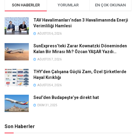
SON HABERLER
YORUMLAR
EN ÇOK OKUNAN
TAV Havalimanları’ndan 3 Havalimanında Enerji
Verimliliği Hamlesi
AĞUSTOS 6, 2026
SunExpress’teki Zarar Kownatzki Döneminden
Kalan Bir Mirası Mı? Özcan YAŞAR Yazdı…
AĞUSTOS 7, 2026
THY’den Çalışana Güçlü Zam, Özel Şirketlerde
Hayal Kırıklığı
AĞUSTOS 4, 2026
Seul’den Budapeşte’ye direkt hat
EKIM 31, 2025
Son Haberler