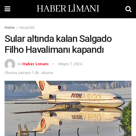
HABER LİMANI
Home
Havacılık
Sular altında kalan Salgado
Filho Havalimanı kapandı
ile
Haber Limanı
Mayıs 7, 2024
Okuma zamanı:1 dk. okuma