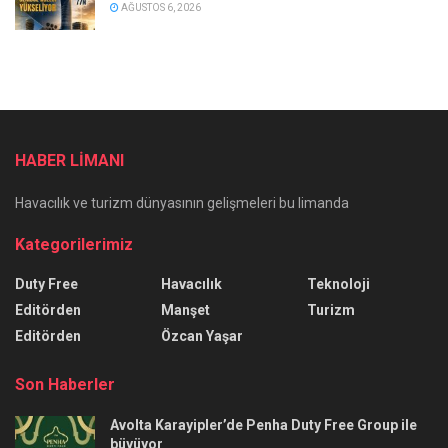
AĞUSTOS 6, 2026
HABER LİMANI
Havacılık ve turizm dünyasının gelişmeleri bu limanda
Kategorilerimiz
Duty Free
Havacılık
Teknoloji
Editörden
Manşet
Turizm
Editörden
Özcan Yaşar
Son Haberler
Avolta Karayipler’de Penha Duty Free Group ile
büyüyor