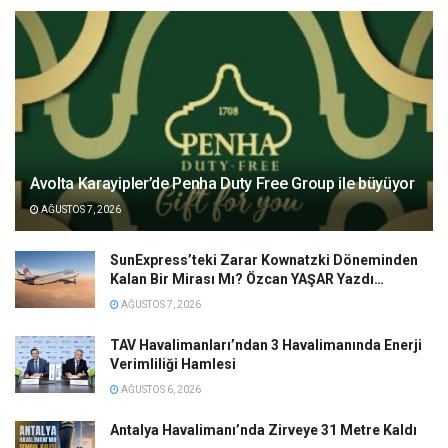
Avolta Karayipler’de Penha Duty Free Group ile büyüyor
AĞUSTOS 7, 2026
SunExpress’teki Zarar Kownatzki Döneminden
Kalan Bir Mirası Mı? Özcan YAŞAR Yazdı…
AĞUSTOS 7, 2026
TAV Havalimanları’ndan 3 Havalimanında Enerji
Verimliliği Hamlesi
AĞUSTOS 6, 2026
Antalya Havalimanı’nda Zirveye 31 Metre Kaldı