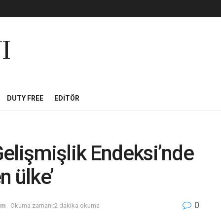
I
DUTY FREE
EDITÖR
elişmişlik Endeksi’nde
n ülke’
0
zm
Okuma zamanı:2 dakika okuma