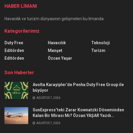
HABER LİMANI
Havacılık ve turizm dünyasının gelişmeleri bu limanda
Kategorilerimiz
Duty Free
Havacılık
Teknoloji
Editörden
Manşet
Turizm
Editörden
Özcan Yaşar
Son Haberler
Avolta Karayipler’de Penha Duty Free Group ile
büyüyor
AĞUSTOS 7, 2026
SunExpress’teki Zarar Kownatzki Döneminden
Kalan Bir Mirası Mı? Özcan YAŞAR Yazdı…
AĞUSTOS 7, 2026