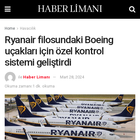
HABER LİMANI
Home
Havacılık
Ryanair filosundaki Boeing
uçakları için özel kontrol
sistemi geliştirdi
ile
Haber Limanı
Mart 28, 2024
Okuma zamanı:1 dk. okuma