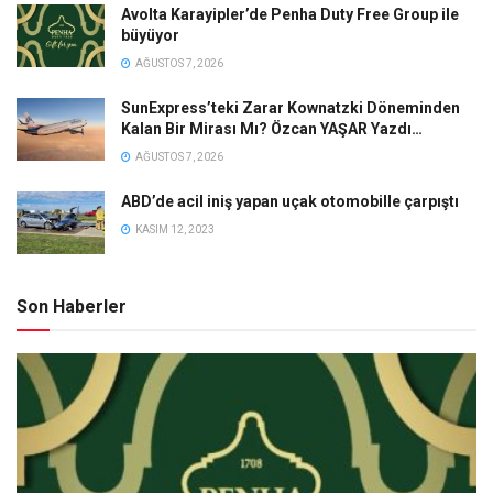
Avolta Karayipler’de Penha Duty Free Group ile
büyüyor
AĞUSTOS 7, 2026
SunExpress’teki Zarar Kownatzki Döneminden
Kalan Bir Mirası Mı? Özcan YAŞAR Yazdı…
AĞUSTOS 7, 2026
ABD’de acil iniş yapan uçak otomobille çarpıştı
KASIM 12, 2023
Son Haberler