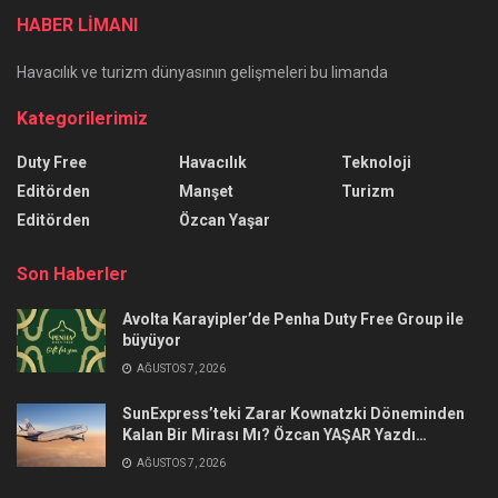
HABER LİMANI
Havacılık ve turizm dünyasının gelişmeleri bu limanda
Kategorilerimiz
Duty Free
Havacılık
Teknoloji
Editörden
Manşet
Turizm
Editörden
Özcan Yaşar
Son Haberler
Avolta Karayipler’de Penha Duty Free Group ile
büyüyor
AĞUSTOS 7, 2026
SunExpress’teki Zarar Kownatzki Döneminden
Kalan Bir Mirası Mı? Özcan YAŞAR Yazdı…
AĞUSTOS 7, 2026