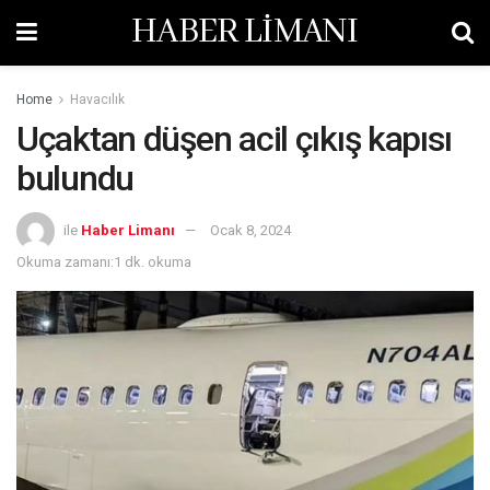
HABER LİMANI
Home
Havacılık
Uçaktan düşen acil çıkış kapısı
bulundu
ile
Haber Limanı
Ocak 8, 2024
Okuma zamanı:1 dk. okuma