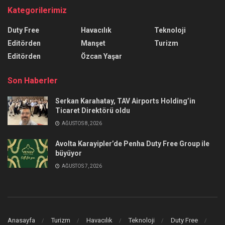
Kategorilerimiz
Duty Free
Havacılık
Teknoloji
Editörden
Manşet
Turizm
Editörden
Özcan Yaşar
Son Haberler
Serkan Karahatay, TAV Airports Holding’in
Ticaret Direktörü oldu
AĞUSTOS 8, 2026
Avolta Karayipler’de Penha Duty Free Group ile
büyüyor
AĞUSTOS 7, 2026
Anasayfa
Turizm
Havacılık
Teknoloji
Duty Free