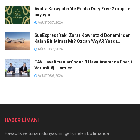
Avolta Karayipler’de Penha Duty Free Group ile
büyüyor
AĞUSTOS 7, 2026
SunExpress’teki Zarar Kownatzki Döneminden
Kalan Bir Mirası Mı? Özcan YAŞAR Yazdı…
AĞUSTOS 7, 2026
TAV Havalimanları’ndan 3 Havalimanında Enerji
Verimliliği Hamlesi
AĞUSTOS 6, 2026
HABER LİMANI
Havacılık ve turizm dünyasının gelişmeleri bu limanda