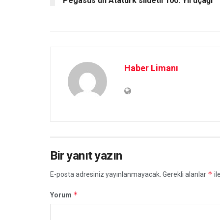
Pegasus’un Atatürk silüetli 100. Yıl uçağı
Haber Limanı
Bir yanıt yazın
*
E-posta adresiniz yayınlanmayacak.
Gerekli alanlar
il
*
Yorum