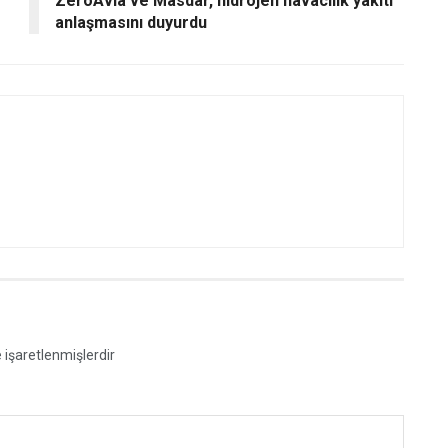
ZeroAvia ve Masdar, hidrojen havacılık yakıtı
anlaşmasını duyurdu
e işaretlenmişlerdir