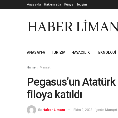
Anasayfa
Hakkımızda
Künye
İletişim
HABER LİMAN
ANASAYFA
TURIZM
HAVACILIK
TEKNOLOJI
Home
Manşet
Pegasus’un Atatürk s
filoya katıldı
ile
Haber Limanı
Ekim 2, 2023
içinde
Manşet