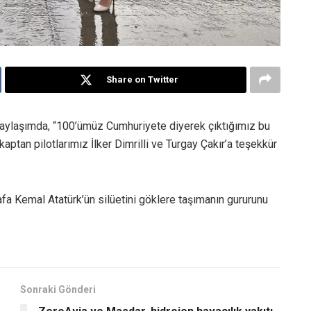
Share on Twitter
aylaşımda, “100’ümüz Cumhuriyete diyerek çıktığımız bu
aptan pilotlarımız İlker Dimrilli ve Turgay Çakır’a teşekkür
a Kemal Atatürk’ün silüetini göklere taşımanın gururunu
Sonraki Gönderi