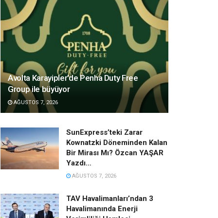
Avolta Karayipler’de Penha Duty Free
Group ile büyüyor
AĞUSTOS 7, 2026
SunExpress’teki Zarar
Kownatzki Döneminden Kalan
Bir Mirası Mı? Özcan YAŞAR
Yazdı…
AĞUSTOS 7, 2026
TAV Havalimanları’ndan 3
Havalimanında Enerji