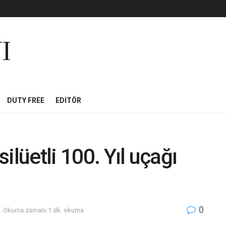
I
DUTY FREE
EDITÖR
ilüetli 100. Yıl uçağı
0
Okuma zamanı:1 dk. okuma