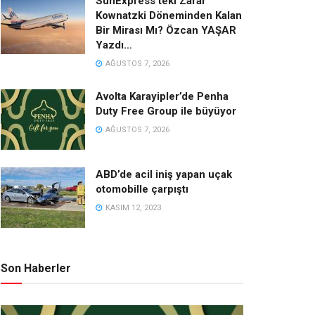
SunExpress’teki Zarar
Kownatzki Döneminden Kalan
Bir Mirası Mı? Özcan YAŞAR
Yazdı…
AĞUSTOS 7, 2026
Avolta Karayipler’de Penha
Duty Free Group ile büyüyor
AĞUSTOS 7, 2026
ABD’de acil iniş yapan uçak
otomobille çarpıştı
KASIM 12, 2023
Son Haberler