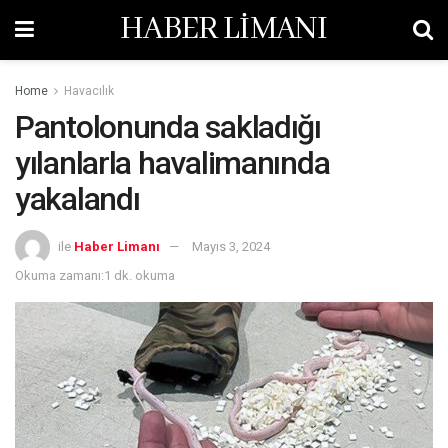
HABER LİMANI
Home
Havacılık
Pantolonunda sakladığı
yılanlarla havalimanında
yakalandı
ile
Haber Limanı
Mayıs 3, 2024
Okuma zamanı:1 dk. okuma