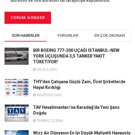
adresim ve site adresim bu tarayıcıya kaydedilsin.
SON HABERLER
YORUMLAR
EN ÇOK OKUNAN
BİR BOEING 777-300 UÇAĞI İSTANBUL-NEW
YORK UÇUŞUNDA 3,5 TANKER YAKIT
TÜKETİYOR!
EYLÜL 5, 2025
THY’den Çalışana Güçlü Zam, Özel Şirketlerde
Hayal Kırıklığı
AĞUSTOS 4, 2026
TAV Havalimanları’na Karadağ’da Yeni Şans
Doğdu
TEMMUZ 22, 2026
Wizz Air Dünyanın En İyi Düşük Maliyetli Havayolu