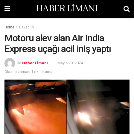
HABER LİMANI
Home
Havacılık
Motoru alev alan Air India
Express uçağı acil iniş yaptı
ile
Haber Limanı
Mayıs 20, 2024
Okuma zamanı:1 dk. okuma