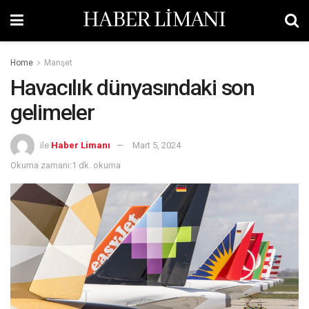
HABER LİMANI
Home
Manşet
Havacılık dünyasındaki son
gelimeler
ile
Haber Limanı
Mart 5, 2024
Okuma zamanı:1 dk. okuma