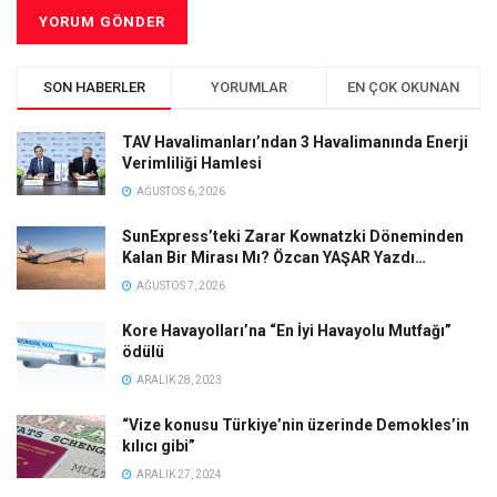
SON HABERLER
YORUMLAR
EN ÇOK OKUNAN
TAV Havalimanları’ndan 3 Havalimanında Enerji
Verimliliği Hamlesi
AĞUSTOS 6, 2026
SunExpress’teki Zarar Kownatzki Döneminden
Kalan Bir Mirası Mı? Özcan YAŞAR Yazdı…
AĞUSTOS 7, 2026
Kore Havayolları’na “En İyi Havayolu Mutfağı”
ödülü
ARALIK 28, 2023
“Vize konusu Türkiye’nin üzerinde Demokles’in
kılıcı gibi”
ARALIK 27, 2024