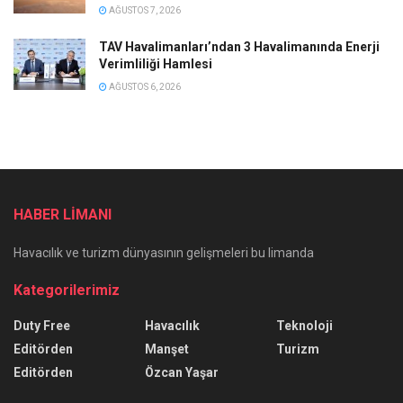
AĞUSTOS 7, 2026
TAV Havalimanları’ndan 3 Havalimanında Enerji
Verimliliği Hamlesi
AĞUSTOS 6, 2026
HABER LİMANI
Havacılık ve turizm dünyasının gelişmeleri bu limanda
Kategorilerimiz
Duty Free
Havacılık
Teknoloji
Editörden
Manşet
Turizm
Editörden
Özcan Yaşar