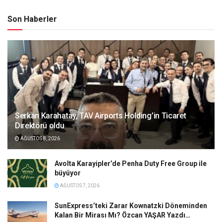
Son Haberler
Serkan Karahatay, TAV Airports Holding’in Ticaret
Direktörü oldu
AĞUSTOS 8, 2026
Avolta Karayipler’de Penha Duty Free Group ile
büyüyor
AĞUSTOS 7, 2026
SunExpress’teki Zarar Kownatzki Döneminden
Kalan Bir Mirası Mı? Özcan YAŞAR Yazdı…