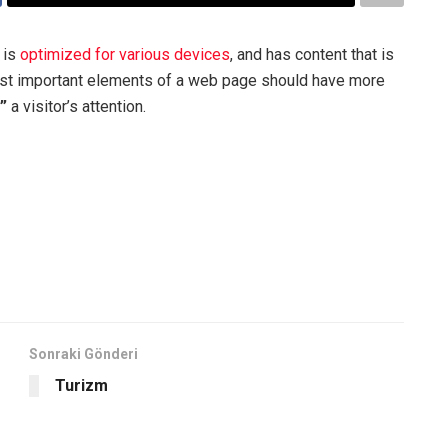
 is
optimized for various devices
, and has content that is
ost important elements of a web page should have more
t”
a visitor’s attention.
Sonraki Gönderi
Turizm