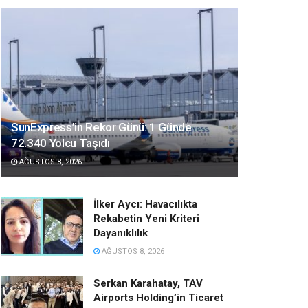
SunExpress’in Rekor Günü: 1 Günde
72.340 Yolcu Taşıdı
AĞUSTOS 8, 2026
İlker Aycı: Havacılıkta
Rekabetin Yeni Kriteri
Dayanıklılık
AĞUSTOS 8, 2026
Serkan Karahatay, TAV
Airports Holding’in Ticaret