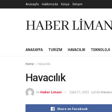
Anasayfa
Hakkımızda
Künye
İletişim
HABER LİMAN
ANASAYFA
TURIZM
HAVACILIK
TEKNOLOJI
Home
Havacılık
Havacılık
ile
Haber Limanı
Eylül 21, 2023
içinde
Havacı
Share on Facebook