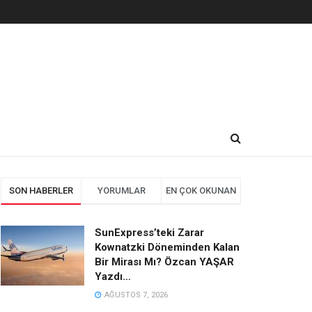
SON HABERLER
YORUMLAR
EN ÇOK OKUNAN
SunExpress’teki Zarar
Kownatzki Döneminden Kalan
Bir Mirası Mı? Özcan YAŞAR
Yazdı…
AĞUSTOS 7, 2026