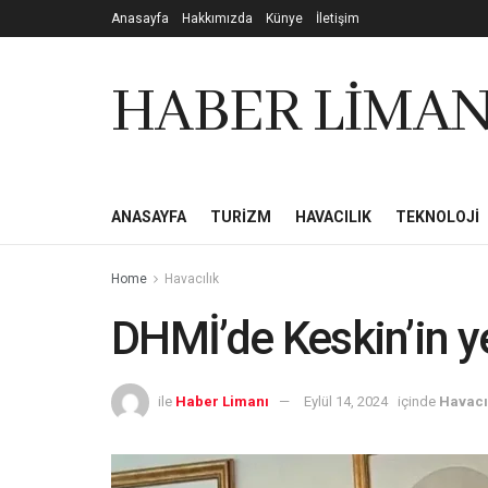
Anasayfa
Hakkımızda
Künye
İletişim
HABER LİMAN
ANASAYFA
TURIZM
HAVACILIK
TEKNOLOJI
Home
Havacılık
DHMİ’de Keskin’in y
ile
Haber Limanı
Eylül 14, 2024
içinde
Havacı