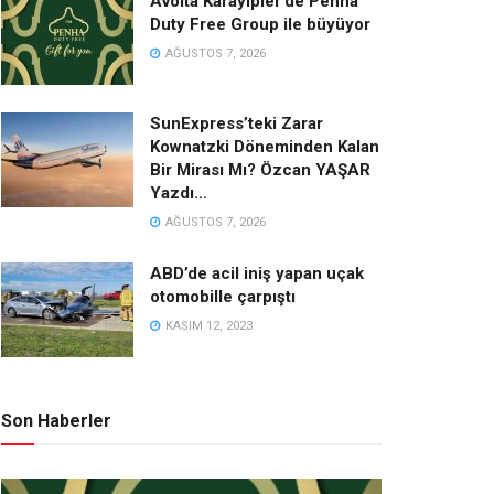
Avolta Karayipler’de Penha
Duty Free Group ile büyüyor
AĞUSTOS 7, 2026
SunExpress’teki Zarar
Kownatzki Döneminden Kalan
Bir Mirası Mı? Özcan YAŞAR
Yazdı…
AĞUSTOS 7, 2026
ABD’de acil iniş yapan uçak
otomobille çarpıştı
KASIM 12, 2023
Son Haberler