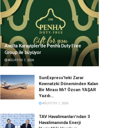
Avolta Karayipler’de Penha Duty Free
Group ile büyüyor
AĞUSTOS 7, 2026
SunExpress’teki Zarar
Kownatzki Döneminden Kalan
Bir Mirası Mı? Özcan YAŞAR
Yazdı…
AĞUSTOS 7, 2026
TAV Havalimanları’ndan 3
Havalimanında Enerji