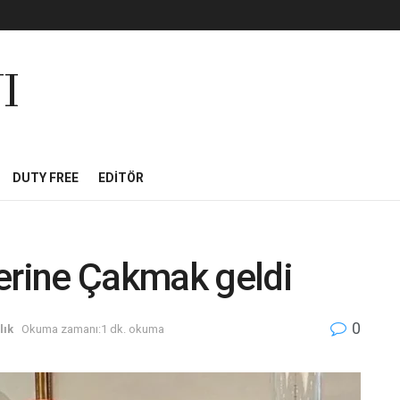
I
DUTY FREE
EDITÖR
erine Çakmak geldi
0
lık
Okuma zamanı:1 dk. okuma