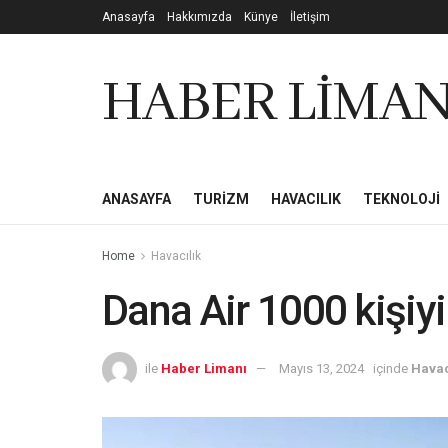
Anasayfa
Hakkımızda
Künye
İletişim
HABER LİMAN
ANASAYFA
TURIZM
HAVACILIK
TEKNOLOJI
Home
Havacılık
Dana Air 1000 kişiyi
ile
Haber Limanı
Mayıs 13, 2024
içinde
Havac