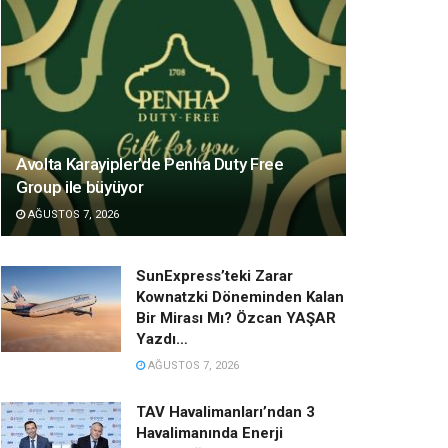
Avolta Karayipler’de Penha Duty Free
Group ile büyüyor
AĞUSTOS 7, 2026
SunExpress’teki Zarar
Kownatzki Döneminden Kalan
Bir Mirası Mı? Özcan YAŞAR
Yazdı…
AĞUSTOS 7, 2026
TAV Havalimanları’ndan 3
Havalimanında Enerji