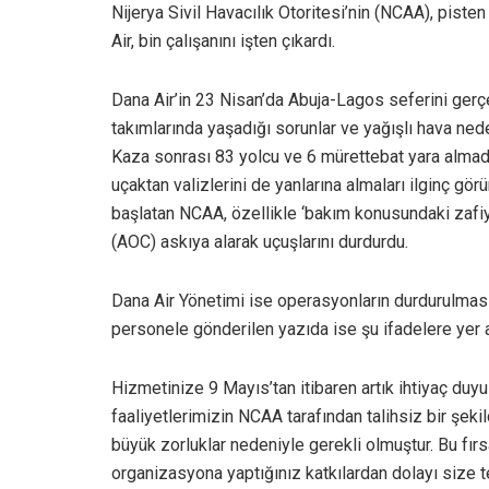
Nijerya Sivil Havacılık Otoritesi’nin (NCAA), piste
Air, bin çalışanını işten çıkardı.
Dana Air’in 23 Nisan’da Abuja-Lagos seferini gerç
takımlarında yaşadığı sorunlar ve yağışlı hava ne
Kaza sonrası 83 yolcu ve 6 mürettebat yara almadan
uçaktan valizlerini de yanlarına almaları ilginç gö
başlatan NCAA, özellikle ‘bakım konusundaki zafiye
(AOC) askıya alarak uçuşlarını durdurdu.
Dana Air Yönetimi ise operasyonların durdurulması 
personele gönderilen yazıda ise şu ifadelere yer a
Hizmetinize 9 Mayıs’tan itibaren artık ihtiyaç duyu
faaliyetlerimizin NCAA tarafından talihsiz bir şek
büyük zorluklar nedeniyle gerekli olmuştur. Bu fırs
organizasyona yaptığınız katkılardan dolayı size 