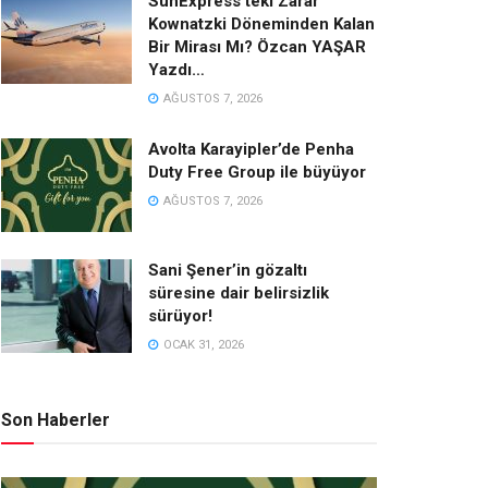
SunExpress’teki Zarar
Kownatzki Döneminden Kalan
Bir Mirası Mı? Özcan YAŞAR
Yazdı…
AĞUSTOS 7, 2026
Avolta Karayipler’de Penha
Duty Free Group ile büyüyor
AĞUSTOS 7, 2026
Sani Şener’in gözaltı
süresine dair belirsizlik
sürüyor!
OCAK 31, 2026
Son Haberler