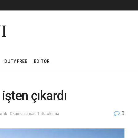
I
DUTY FREE
EDITÖR
 işten çıkardı
0
ılık
Okuma zamanı:1 dk. okuma