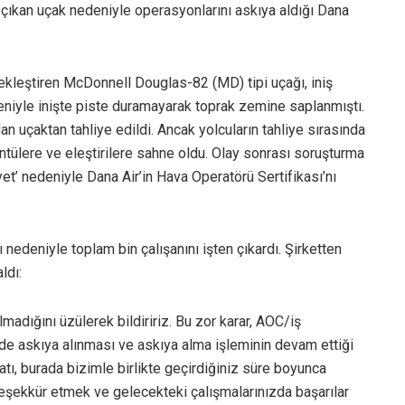
n çıkan uçak nedeniyle operasyonlarını askıya aldığı Dana
ekleştiren McDonnell Douglas-82 (MD) tipi uçağı, iniş
deniyle inişte piste duramayarak toprak zemine saplanmıştı.
 uçaktan tahliye edildi. Ancak yolcuların tahliye sırasında
rüntülere ve eleştirilere sahne oldu. Olay sonrası soruşturma
t’ nedeniyle Dana Air’in Hava Operatörü Sertifikası’nı
nedeniyle toplam bin çalışanını işten çıkardı. Şirketten
ldı:
lmadığını üzülerek bildiririz. Bu zor karar, AOC/iş
ilde askıya alınması ve askıya alma işleminin devam ettiği
atı, burada bizimle birlikte geçirdiğiniz süre boyunca
teşekkür etmek ve gelecekteki çalışmalarınızda başarılar