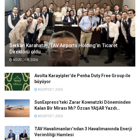
Serkan Karahatay, TAV Airports Holding’in Ticaret
Direktörü oldu
AĞUSTOS 8, 2026
Avolta Karayipler’de Penha Duty Free Group ile
büyüyor
AĞUSTOS 7, 2026
SunExpress’teki Zarar Kownatzki Döneminden
Kalan Bir Mirası Mı? Özcan YAŞAR Yazdı…
AĞUSTOS 7, 2026
TAV Havalimanları’ndan 3 Havalimanında Enerji
Verimliliği Hamlesi