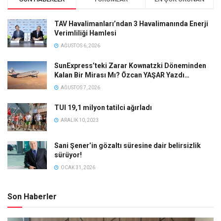
TAV Havalimanları’ndan 3 Havalimanında Enerji
Verimliliği Hamlesi
AĞUSTOS 6, 2026
SunExpress’teki Zarar Kownatzki Döneminden
Kalan Bir Mirası Mı? Özcan YAŞAR Yazdı…
AĞUSTOS 7, 2026
TUI 19,1 milyon tatilci ağırladı
ARALIK 10, 2023
Sani Şener’in gözaltı süresine dair belirsizlik
sürüyor!
OCAK 31, 2026
Son Haberler