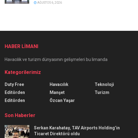
AĞUSTOS 6, 2026
HABER LİMANI
Havacılık ve turizm dünyasının gelişmeleri bu limanda
Kategorilerimiz
Duty Free
Havacılık
Teknoloji
Editörden
Manşet
Turizm
Editörden
Özcan Yaşar
Son Haberler
Serkan Karahatay, TAV Airports Holding’in
Ticaret Direktörü oldu