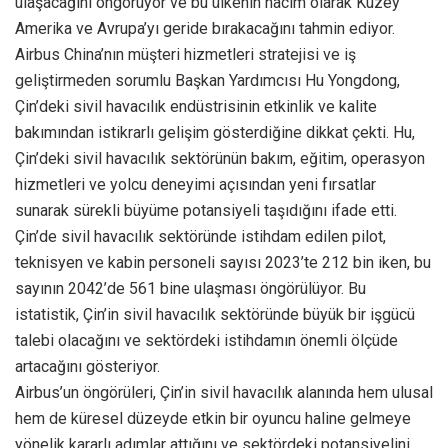
ulaşacağını öngörüyor ve bu ülkenin hacim olarak Kuzey
Amerika ve Avrupa’yı geride bırakacağını tahmin ediyor.
Airbus China’nın müşteri hizmetleri stratejisi ve iş
geliştirmeden sorumlu Başkan Yardımcısı Hu Yongdong,
Çin’deki sivil havacılık endüstrisinin etkinlik ve kalite
bakımından istikrarlı gelişim gösterdiğine dikkat çekti. Hu,
Çin’deki sivil havacılık sektörünün bakım, eğitim, operasyon
hizmetleri ve yolcu deneyimi açısından yeni fırsatlar
sunarak sürekli büyüme potansiyeli taşıdığını ifade etti.
Çin’de sivil havacılık sektöründe istihdam edilen pilot,
teknisyen ve kabin personeli sayısı 2023’te 212 bin iken, bu
sayının 2042’de 561 bine ulaşması öngörülüyor. Bu
istatistik, Çin’in sivil havacılık sektöründe büyük bir işgücü
talebi olacağını ve sektördeki istihdamın önemli ölçüde
artacağını gösteriyor.
Airbus’un öngörüleri, Çin’in sivil havacılık alanında hem ulusal
hem de küresel düzeyde etkin bir oyuncu haline gelmeye
yönelik kararlı adımlar attığını ve sektördeki potansiyelini