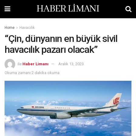
HABER LİMANI
Home
Havacılık
“Çin, dünyanın en büyük sivil
havacılık pazarı olacak”
ile
Haber Limanı
Aralık 13, 2023
Okuma zamanı:2 dakika okuma