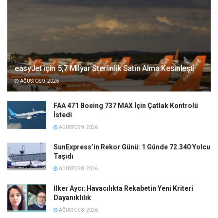
easyJet için 5,7 Milyar Sterlinlik Satın Alma Kesinleşti
AĞUSTOS 9, 2026
FAA 471 Boeing 737 MAX İçin Çatlak Kontrolü
İstedi
AĞUSTOS 9, 2026
SunExpress’in Rekor Günü: 1 Günde 72.340 Yolcu
Taşıdı
AĞUSTOS 8, 2026
İlker Aycı: Havacılıkta Rekabetin Yeni Kriteri
Dayanıklılık
AĞUSTOS 8, 2026