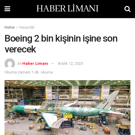
HABER LİMANI
Home
Havacılık
Boeing 2 bin kişinin işine son
verecek
ile
Haber Limanı
Aralık 12, 2023
Okuma zamanı:1 dk. okuma