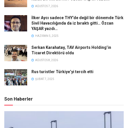
AĞUSTOS 7, 2026
İlker Aycı sadece THY’de değil bir dönemde Türk
Sivil Havacılığında da iz bıraktı gitti… Özcan
YAŞAR yazdı…
HAZIRAN 5, 2025
Serkan Karahatay, TAV Airports Holding’in
Ticaret Direktörü oldu
AĞUSTOS 8, 2026
Rus turistler Türkiye’yi tercih etti
ŞUBAT 7, 2025
Son Haberler