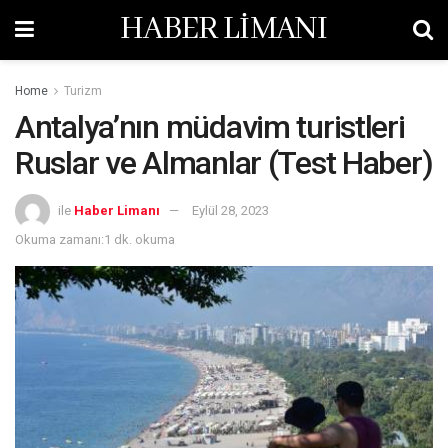
HABER LİMANI
Home
Turizm
Antalya’nın müdavim turistleri
Ruslar ve Almanlar (Test Haber)
ile
Haber Limanı
Eylül 28, 2023
Okuma zamanı:1 dk. okuma