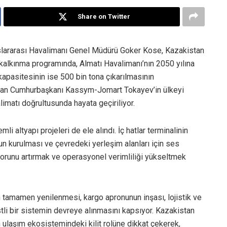
Share on Twitter
slararası Havalimanı Genel Müdürü Goker Kose, Kazakistan
kalkınma programında, Almatı Havalimanı’nın 2050 yılına
kapasitesinin ise 500 bin tona çıkarılmasının
istan Cumhurbaşkanı Kassym-Jomart Tokayev’in ülkeyi
limatı doğrultusunda hayata geçiriliyor.
 altyapı projeleri de ele alındı. İç hatlar terminalinin
n kurulması ve çevredeki yerleşim alanları için ses
onforunu artırmak ve operasyonel verimliliği yükseltmek
n tamamen yenilenmesi, kargo apronunun inşası, lojistik ve
li bir sistemin devreye alınmasını kapsıyor. Kazakistan
 ulaşım ekosistemindeki kilit rolüne dikkat çekerek,