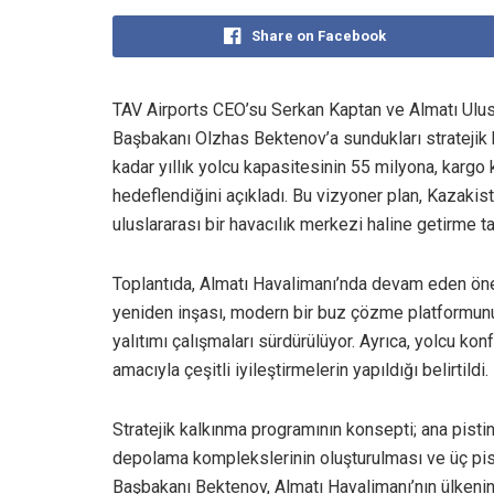
Share on Facebook
TAV Airports CEO’su Serkan Kaptan ve Almatı Ulu
Başbakanı Olzhas Bektenov’a sundukları stratejik 
kadar yıllık yolcu kapasitesinin 55 milyona, kargo 
hedeflendiğini açıkladı. Bu vizyoner plan, Kazak
uluslararası bir havacılık merkezi haline getirme ta
Toplantıda, Almatı Havalimanı’nda devam eden önemli
yeniden inşası, modern bir buz çözme platformunu
yalıtımı çalışmaları sürdürülüyor. Ayrıca, yolcu k
amacıyla çeşitli iyileştirmelerin yapıldığı belirtildi.
Stratejik kalkınma programının konsepti; ana pisti
depolama komplekslerinin oluşturulması ve üç pist
Başbakanı Bektenov, Almatı Havalimanı’nın ülkenin