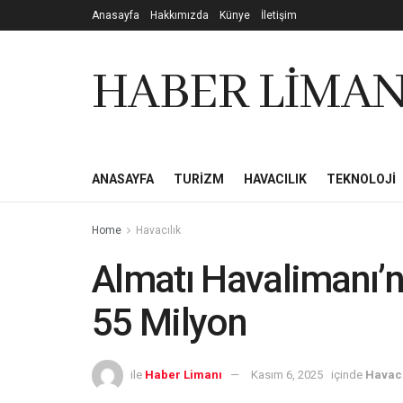
Anasayfa
Hakkımızda
Künye
İletişim
HABER LİMAN
ANASAYFA
TURIZM
HAVACILIK
TEKNOLOJI
Home
Havacılık
Almatı Havalimanı’n
55 Milyon
ile
Haber Limanı
Kasım 6, 2025
içinde
Havacı