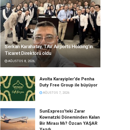
Serkan Karahatay, TAV Airports Holding’in
Ticaret Direktörü oldu
AĞUSTOS 8, 2026
Avolta Karayipler’de Penha
Duty Free Group ile büyüyor
AĞUSTOS 7, 2026
SunExpress’teki Zarar
Kownatzki Döneminden Kalan
Bir Mirası Mı? Özcan YAŞAR
Yazdı…