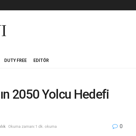
I
DUTY FREE
EDITÖR
ın 2050 Yolcu Hedefi
0
lık
Okuma zamanı:1 dk. okuma