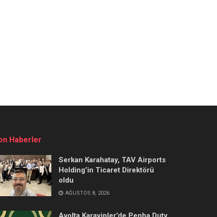
on Haberler
Serkan Karahatay, TAV Airports
Holding’in Ticaret Direktörü
oldu
AĞUSTOS 8, 2026
Avolta Karayipler’de Penha Duty