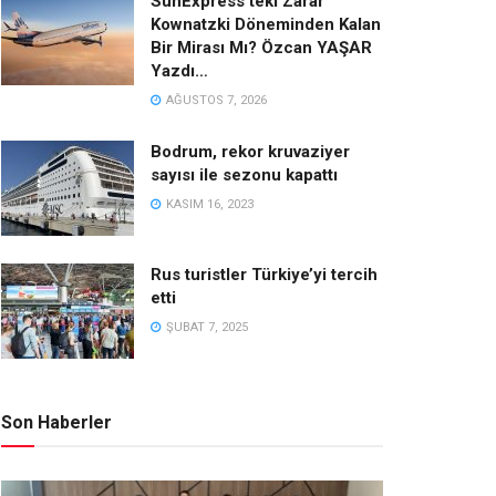
SunExpress’teki Zarar
Kownatzki Döneminden Kalan
Bir Mirası Mı? Özcan YAŞAR
Yazdı…
AĞUSTOS 7, 2026
Bodrum, rekor kruvaziyer
sayısı ile sezonu kapattı
KASIM 16, 2023
Rus turistler Türkiye’yi tercih
etti
ŞUBAT 7, 2025
Son Haberler