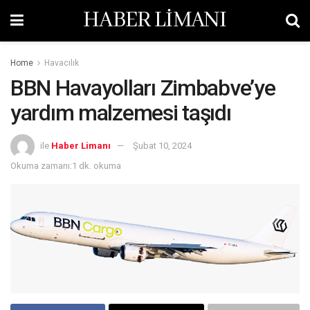
HABER LİMANI
Home
Havacılık
BBN Havayolları Zimbabve’ye
yardım malzemesi taşıdı
ile
Haber Limanı
Şubat 10, 2024
Okuma zamanı:1 dk. okuma