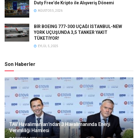
Duty Free’de Kripto ile Alışveriş Dönemi
AĞUSTOS 5, 2026
BİR BOEING 777-300 UÇAĞI İSTANBUL-NEW
YORK UÇUŞUNDA 3,5 TANKER YAKIT
TÜKETİYOR!
EYLÜL 5, 2025
Son Haberler
TAV Havalimanları’ndan 3 Havalimanında Enerji
Verimliliği Hamlesi