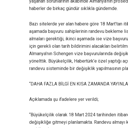
yaşanan sorunlarının akabinde Almanya’nın prosedü
haberler de birkaç gündür sıklıkla gündemde.
Bazı sitelerde yer alan habere göre 18 Mart’tan iti
aşamada başvuru sahiplerinin randevu bekleme list
almaları gerektiği, ikinci aşamada ise vize başvuru
için gerekli olan tarih bildirimini alacakları belirtilmi
Almanya’nın Schengen vize başvurularında değişikl
yönelttik. Büyükelçilik, Habertürk’e özel yaptığı 
randevu sisteminde bir değişiklik yapılmasının plan
“DAHA FAZLA BİLGİ EN KISA ZAMANDA YAYINL
Açıklamada şu ifadelere yer verildi;
“Büyükelçilik olarak 18 Mart 2024 tarihinden itiba
değişikliğe gitmeyi planlamakta. Randevu almayı 