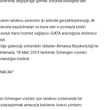
rlerinde değişikliğe gitmek zorunda kaldığına dair
baren randevu sürecinin iki adımda gerçekleştireceği; ilk
esine kaydolmaları ve buna dair e-postayla bildiri
sunun harici hizmet sağlayıcı iDATA aracılığıyla iletilmesi
şti.
iğe gideceği yönündeki iddiaları Almanya Büyükelçiliği’ne
açıklamada, 18 Mart 2024 tarihinde Schengen vizeleri
landığını bildirdi.
ANACAK”
ren Schengen vizeleri için randevu sisteminde bir
kolaylaştırmak amacıyla bekleme listesi yöntemi