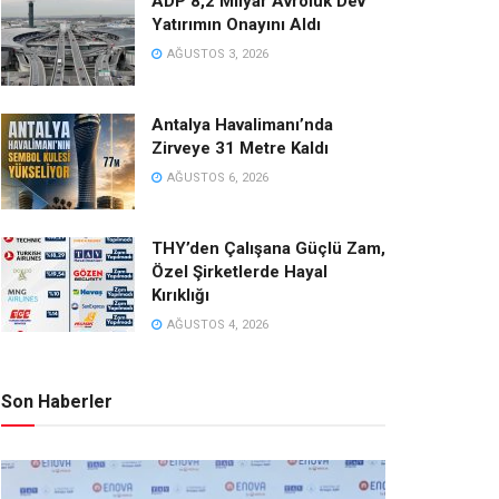
ADP 8,2 Milyar Avroluk Dev
Yatırımın Onayını Aldı
AĞUSTOS 3, 2026
Antalya Havalimanı’nda
Zirveye 31 Metre Kaldı
AĞUSTOS 6, 2026
THY’den Çalışana Güçlü Zam,
Özel Şirketlerde Hayal
Kırıklığı
AĞUSTOS 4, 2026
Son Haberler