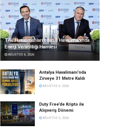
TAV Havalimanları’ndan 3 Havalimanında
Enerji Verimliliği Hamlesi
AĞUSTOS 6, 2026
Antalya Havalimanı’nda
Zirveye 31 Metre Kaldı
AĞUSTOS 6, 2026
Duty Free’de Kripto ile
Alışveriş Dönemi
AĞUSTOS 5, 2026