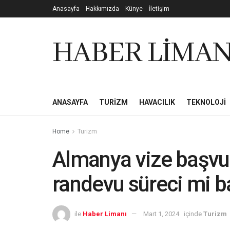
Anasayfa
Hakkımızda
Künye
İletişim
HABER LİMAN
ANASAYFA
TURIZM
HAVACILIK
TEKNOLOJI
Home
Turizm
Almanya vize başvur
randevu süreci mi b
ile
Haber Limanı
Mart 1, 2024
içinde
Turizm