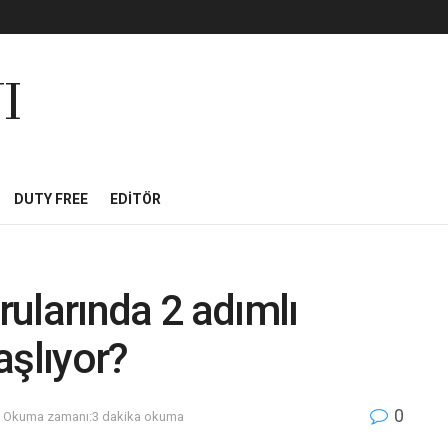
I
DUTY FREE
EDITÖR
ularında 2 adımlı
aşlıyor?
0
Okuma zamanı:3 dakika okuma