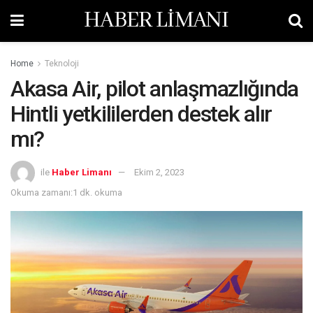
HABER LİMANI
Home
Teknoloji
Akasa Air, pilot anlaşmazlığında
Hintli yetkililerden destek alır
mı?
ile
Haber Limanı
Ekim 2, 2023
Okuma zamanı:1 dk. okuma