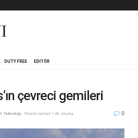
I
DUTY FREE
EDITÖR
s’ın çevreci gemileri
0
t
,
Teknoloji
Okuma zamanı:1 dk. okuma