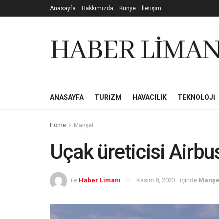
Anasayfa
Hakkımızda
Künye
İletişim
HABER LİMAN
ANASAYFA
TURIZM
HAVACILIK
TEKNOLOJI
Home
Manşet
Uçak üreticisi Airbu
ile
Haber Limanı
Kasım 8, 2023
içinde
Manşe