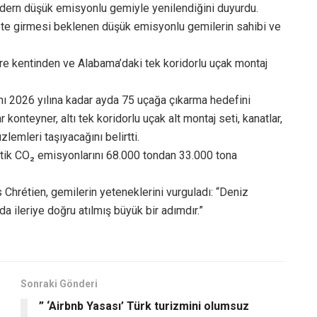
odern düşük emisyonlu gemiyle yenilendiğini duyurdu.
ete girmesi beklenen düşük emisyonlu gemilerin sahibi ve
aire kentinden ve Alabama’daki tek koridorlu uçak montaj
ını 2026 yılına kadar ayda 75 uçağa çıkarma hedefini
onteyner, altı tek koridorlu uçak alt montaj seti, kanatlar,
lemleri taşıyacağını belirtti.
antik CO₂ emisyonlarını 68.000 tondan 33.000 tona
s Chrétien, gemilerin yeteneklerini vurguladı: “Deniz
 ileriye doğru atılmış büyük bir adımdır.”
Sonraki Gönderi
” ‘Airbnb Yasası’ Türk turizmini olumsuz