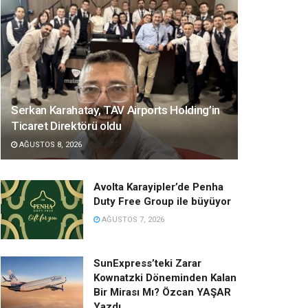
Serkan Karahatay, TAV Airports Holding’in
Ticaret Direktörü oldu
AĞUSTOS 8, 2026
Avolta Karayipler’de Penha
Duty Free Group ile büyüyor
AĞUSTOS 7, 2026
SunExpress’teki Zarar
Kownatzki Döneminden Kalan
Bir Mirası Mı? Özcan YAŞAR
Yazdı…