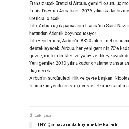
Fransız uçak üreticisi Airbus, gemi filosunu üç m
Louis Dreyfus Armateurs, 2026 yılına kadar hizm
üreticisi olacak.
Filo, Airbus uçak parçalarını Fransa’nın Saint Naz
hattından Atlantik boyunca taşıyor.
Filo yenilemesi, Airbus’ın A320 ailesi üretim oran
destekleyecek. Airbus, her yeni geminin 70’e kadar k
gövde, motor direkleri ve yatay ve dikey kuyruk düz
Yeni gemiler, 2030 yılına kadar ortalama transatl
düşürecek.
Airbus’ın sürdürülebilirlik ve çevre başkanı Nicola
filomuzun yenilenmesi, çevresel etkimizi azaltmada
Önceki yazı
THY Çin pazarında büyümekte kararlı