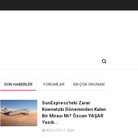
SON HABERLER
YORUMLAR
EN ÇOK OKUNAN
SunExpress’teki Zarar
Kownatzki Döneminden Kalan
Bir Mirası Mı? Özcan YAŞAR
Yazdı…
AĞUSTOS 7, 2026