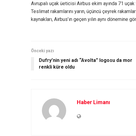
Avrupalı uçak üeticisi Airbus ekim ayında 71 uçak t
Teslimat rakamlarını yarın, üçüncü çeyrek rakamla
kaynakları, Airbus’ın geçen yılın aynı dönemine göre
Önceki yazı
Dufry’nin yeni adı “Avolta” logosu da mor
renkli küre oldu
Haber Limanı