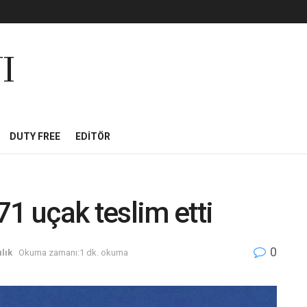
I
DUTY FREE
EDITÖR
1 uçak teslim etti
0
lık
Okuma zamanı:1 dk. okuma