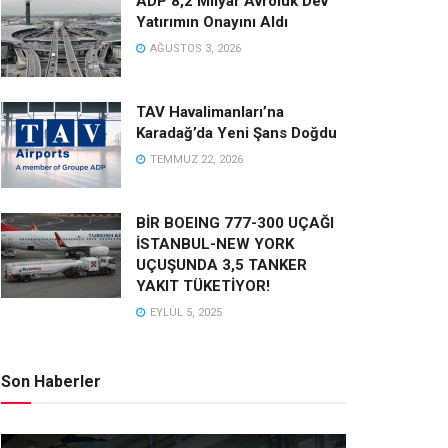
ADP 8,2 Milyar Avroluk Dev
Yatırımın Onayını Aldı
AĞUSTOS 3, 2026
TAV Havalimanları’na
Karadağ’da Yeni Şans Doğdu
TEMMUZ 22, 2026
BİR BOEING 777-300 UÇAĞI
İSTANBUL-NEW YORK
UÇUŞUNDA 3,5 TANKER
YAKIT TÜKETİYOR!
EYLÜL 5, 2025
Son Haberler