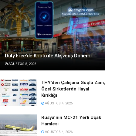
Duty Free’de Kripto ile Alışveriş Dönemi
AĞUSTOS 5, 2026
THY’den Çalışana Güçlü Zam,
Özel Şirketlerde Hayal
Kırıklığı
AĞUSTOS 4, 2026
Rusya’nın MC-21 Yerli Uçak
Hamlesi
AĞUSTOS 4, 2026