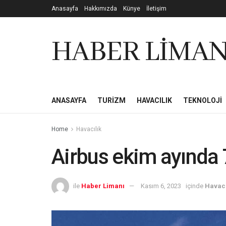
Anasayfa
Hakkımızda
Künye
İletişim
HABER LİMAN
ANASAYFA
TURIZM
HAVACILIK
TEKNOLOJI
Home
Havacılık
Airbus ekim ayında 7
ile
Haber Limanı
Kasım 6, 2023
içinde
Havacı