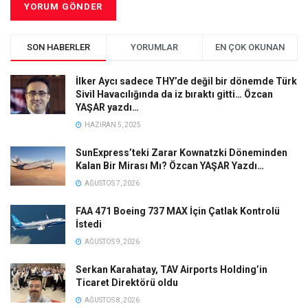
SON HABERLER
YORUMLAR
EN ÇOK OKUNAN
İlker Aycı sadece THY’de değil bir dönemde Türk
Sivil Havacılığında da iz bıraktı gitti… Özcan
YAŞAR yazdı…
HAZIRAN 5, 2025
SunExpress’teki Zarar Kownatzki Döneminden
Kalan Bir Mirası Mı? Özcan YAŞAR Yazdı…
AĞUSTOS 7, 2026
FAA 471 Boeing 737 MAX İçin Çatlak Kontrolü
İstedi
AĞUSTOS 9, 2026
Serkan Karahatay, TAV Airports Holding’in
Ticaret Direktörü oldu
AĞUSTOS 8, 2026