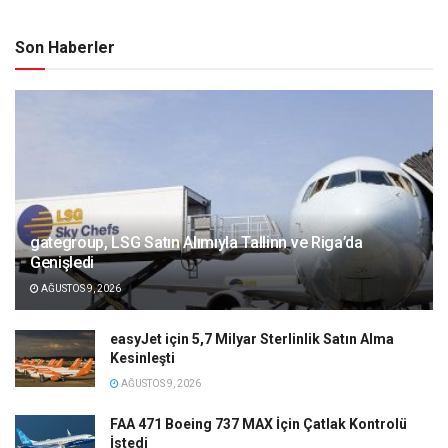
Son Haberler
gategroup, LSG Satın Alımıyla Tallinn ve Riga’da
Genişledi
AĞUSTOS 9, 2026
easyJet için 5,7 Milyar Sterlinlik Satın Alma
Kesinleşti
AĞUSTOS 9, 2026
FAA 471 Boeing 737 MAX İçin Çatlak Kontrolü
İstedi