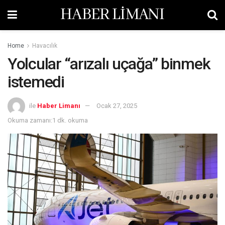
HABER LİMANI
Home
Havacılık
Yolcular “arızalı uçağa” binmek
istemedi
ile
Haber Limanı
Ocak 27, 2025
Okuma zamanı:1 dk. okuma