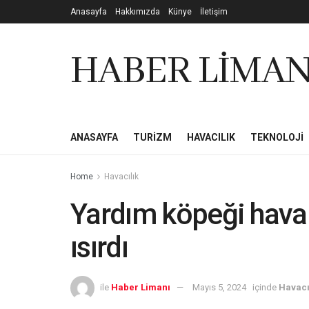
Anasayfa
Hakkımızda
Künye
İletişim
HABER LİMAN
ANASAYFA
TURIZM
HAVACILIK
TEKNOLOJI
Home
Havacılık
Yardım köpeği haval
ısırdı
ile
Haber Limanı
Mayıs 5, 2024
içinde
Havacı