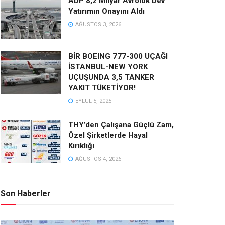
ADP 8,2 Milyar Avroluk Dev
Yatırımın Onayını Aldı
AĞUSTOS 3, 2026
BİR BOEING 777-300 UÇAĞI
İSTANBUL-NEW YORK
UÇUŞUNDA 3,5 TANKER
YAKIT TÜKETİYOR!
EYLÜL 5, 2025
THY’den Çalışana Güçlü Zam,
Özel Şirketlerde Hayal
Kırıklığı
AĞUSTOS 4, 2026
Son Haberler