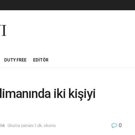
I
DUTY FREE
EDITÖR
imanında iki kişiyi
0
lık
Okuma zamanı:1 dk. okuma