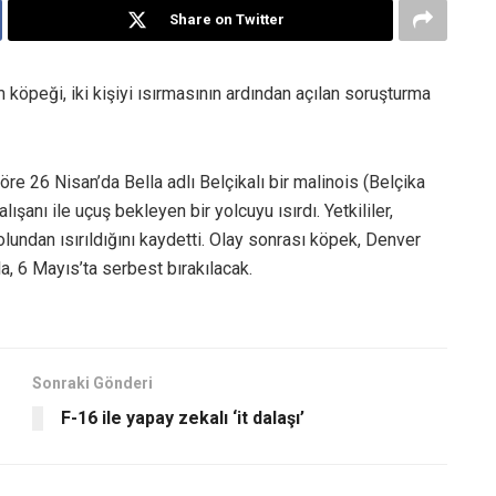
Share on Twitter
köpeği, iki kişiyi ısırmasının ardından açılan soruşturma
e 26 Nisan’da Bella adlı Belçikalı bir malinois (Belçika
şanı ile uçuş bekleyen bir yolcuyu ısırdı. Yetkililer,
undan ısırıldığını kaydetti. Olay sonrası köpek, Denver
a, 6 Mayıs’ta serbest bırakılacak.
Sonraki Gönderi
F-16 ile yapay zekalı ‘it dalaşı’