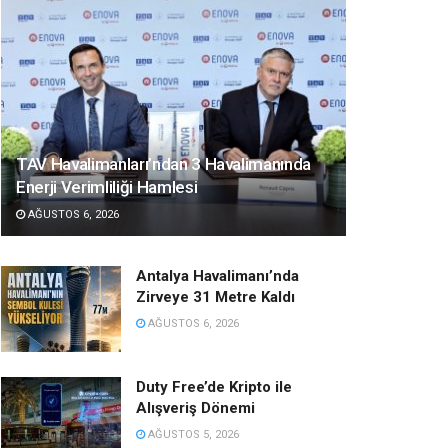
TAV Havalimanları’ndan 3 Havalimanında
Enerji Verimliliği Hamlesi
AĞUSTOS 6, 2026
Antalya Havalimanı’nda
Zirveye 31 Metre Kaldı
AĞUSTOS 6, 2026
Duty Free’de Kripto ile
Alışveriş Dönemi
AĞUSTOS 5, 2026