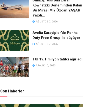
SunExpress’teki Zarar
Kownatzki Döneminden Kalan
Bir Mirası Mı? Özcan YAŞAR
Yazdı…
AĞUSTOS 7, 2026
Avolta Karayipler’de Penha
Duty Free Group ile büyüyor
AĞUSTOS 7, 2026
TUI 19,1 milyon tatilci ağırladı
ARALIK 10, 2023
Son Haberler