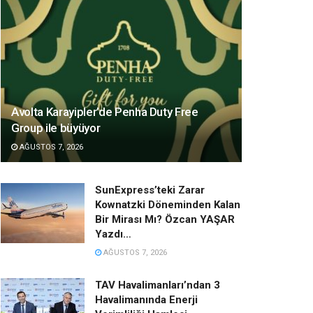
Avolta Karayipler’de Penha Duty Free
Group ile büyüyor
AĞUSTOS 7, 2026
SunExpress’teki Zarar
Kownatzki Döneminden Kalan
Bir Mirası Mı? Özcan YAŞAR
Yazdı…
AĞUSTOS 7, 2026
TAV Havalimanları’ndan 3
Havalimanında Enerji