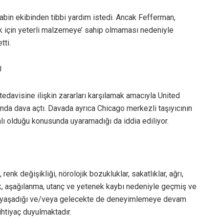
bin ekibinden tıbbi yardım istedi. Ancak Fefferman,
ek için yeterli malzemeye’ sahip olmaması nedeniyle
tti.
U
edavisine ilişkin zararları karşılamak amacıyla United
ında dava açtı. Davada ayrıca Chicago merkezli taşıyıcının
lı olduğu konusunda uyaramadığı da iddia ediliyor.
 renk değişikliği, nörolojik bozukluklar, sakatlıklar, ağrı,
ızlık, aşağılanma, utanç ve yetenek kaybı nedeniyle geçmiş ve
e yaşadığı ve/veya gelecekte de deneyimlemeye devam
ihtiyaç duyulmaktadır.