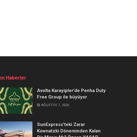
on Haberler
Avolta Karayipler’de Penha Duty
Free Group ile büyüyor
AĞUSTOS 7, 2026
SunExpress’teki Zarar
Kownatzki Döneminden Kalan