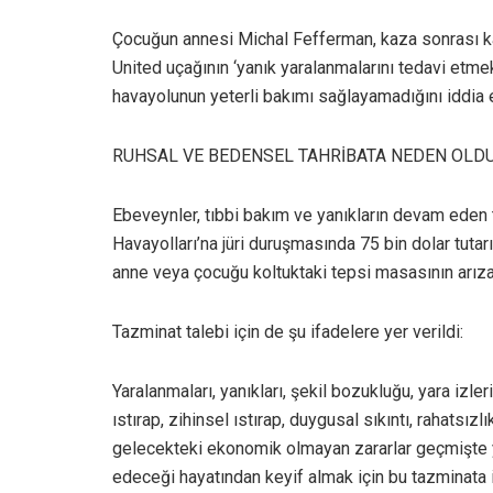
Çocuğun annesi Michal Fefferman, kaza sonrası ka
United uçağının ‘yanık yaralanmalarını tedavi etm
havayolunun yeterli bakımı sağlayamadığını iddia e
RUHSAL VE BEDENSEL TAHRİBATA NEDEN OLD
Ebeveynler, tıbbi bakım ve yanıkların devam eden t
Havayolları’na jüri duruşmasında 75 bin dolar tutar
anne veya çocuğu koltuktaki tepsi masasının arıza
Tazminat talebi için de şu ifadelere yer verildi:
Yaralanmaları, yanıkları, şekil bozukluğu, yara izleri,
ıstırap, zihinsel ıstırap, duygusal sıkıntı, rahats
gelecekteki ekonomik olmayan zararlar geçmişt
edeceği hayatından keyif almak için bu tazminata 