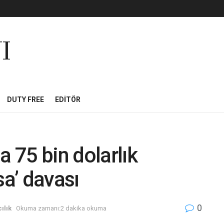
I
DUTY FREE
EDITÖR
a 75 bin dolarlık
sa’ davası
0
ılık
Okuma zamanı:2 dakika okuma