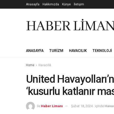
Anasayfa
Hakkımızda
Künye
İletişim
HABER LİMAN
ANASAYFA
TURIZM
HAVACILIK
TEKNOLOJI
Home
Havacılık
United Havayolları’n
‘kusurlu katlanır ma
ile
Haber Limanı
Şubat 18, 2024
içinde
Havac