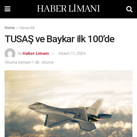
HABER LİMANI
Home
Havacılık
TUSAŞ ve Baykar ilk 100’de
ile
Haber Limanı
Kasım 11, 2024
Okuma zamanı:1 dk. okuma