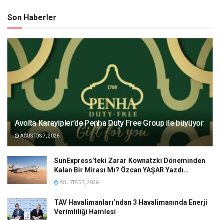
Son Haberler
Avolta Karayipler’de Penha Duty Free Group ile büyüyor
AĞUSTOS 7, 2026
SunExpress’teki Zarar Kownatzki Döneminden
Kalan Bir Mirası Mı? Özcan YAŞAR Yazdı…
AĞUSTOS 7, 2026
TAV Havalimanları’ndan 3 Havalimanında Enerji
Verimliliği Hamlesi