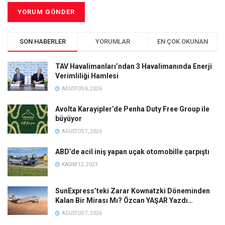
SON HABERLER
YORUMLAR
EN ÇOK OKUNAN
TAV Havalimanları’ndan 3 Havalimanında Enerji
Verimliliği Hamlesi
AĞUSTOS 6, 2026
Avolta Karayipler’de Penha Duty Free Group ile
büyüyor
AĞUSTOS 7, 2026
ABD’de acil iniş yapan uçak otomobille çarpıştı
KASIM 12, 2023
SunExpress’teki Zarar Kownatzki Döneminden
Kalan Bir Mirası Mı? Özcan YAŞAR Yazdı…
AĞUSTOS 7, 2026